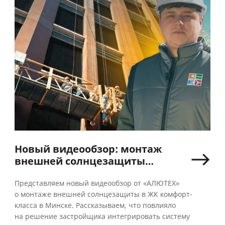
Новый видеообзор: монтаж
внешней солнцезащиты
в жилом комплексе
с панорамными окнами
Представляем новый видеообзор от «АЛЮТЕХ»
о монтаже внешней солнцезащиты в ЖК комфорт-
класса в Минске. Рассказываем, что повлияло
на решение застройщика интегрировать систему