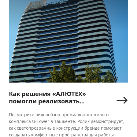
Как решения «АЛЮТЕХ»
помогли реализовать
премиальный жилой
комплекс в Узбекистане —
Посмотрите видеообзор премиального жилого
комплекса U-Tower в Ташкенте. Ролик демонстрирует,
смотрите в новом видео
как светопрозрачные конструкции бренда помогают
создавать комфортные пространства для работы