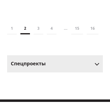
1
2
3
4
...
15
16
Спецпроекты