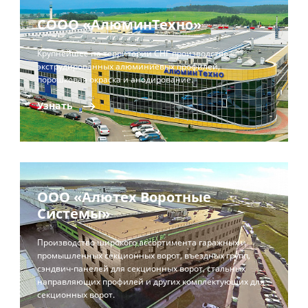
СООО «АлюминТехно»
Крупнейшее на территории СНГ производство
экструдированных алюминиевых профилей,
порошковая окраска и анодирование.
Узнать
ООО «Алютех Воротные
Системы»
Производство широкого ассортимента гаражных и
промышленных секционных ворот, въездных групп,
сэндвич-панелей для секционных ворот, стальных
направляющих профилей и других комплектующих для
секционных ворот.