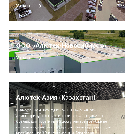
Узнать
ООО «Алютех-Новосибирск»
Узнать
Алютех-Азия (Казахстан)
В фирменном шоу-руме «АЛЮТЕХ» в Алматы
демонстрируется практически весь ассортимент
бренда. Для посетителей доступны все возможные
варианты дизайна конструкций, фурнитурных опций,
материалы по 3D-визуализации. Благодаря