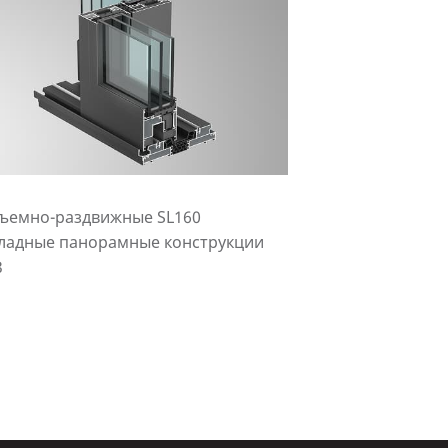
ъемно-раздвижные SL160
кладные панорамные конструкции
3