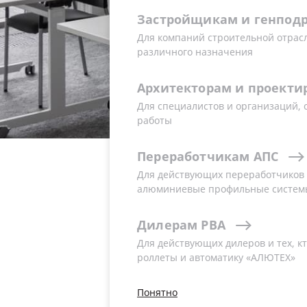
Застройщикам
и
генпод
Учебный центр проводит обучение 
Для компаний строительной отрас
компаний, а также консультационну
различного назначения
от руководителей производственны
производственных и монтажных бри
Архитекторам
и
проекти
Для специалистов и организаций,
работы
Переработчикам
АПС
Для действующих переработчиков и
ИНЖЕНЕРНО-ТЕХНИЧЕСКИЙ ЦЕНТР «АЛЮТЕ
алюминиевые профильные систем
Дилерам
РВА
Для действующих дилеров и тех, кт
роллеты и автоматику «АЛЮТЕХ»
О центре и
Понятно