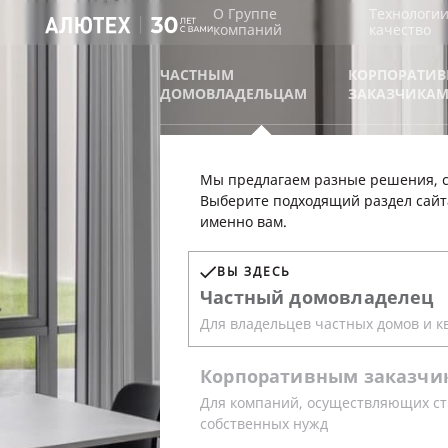
О Группе
Технологии
компаний
качество
ЧАСТНЫМ
КОРПОРАТИ
ДОМОВЛАДЕЛЬЦАМ
ЗАКАЗЧИКА
Мы предлагаем разные решения, с
ЦЕНТР ИН
Выберите подходящий раздел сайт
именно вам.
ТЕХНИЧЕС
ВЫ ЗДЕСЬ
Частный
домовладелец
ОБУЧЕНИЯ
Для владельцев частных домов и к
«АЛЮТЕХ»
Корпоративным
заказчи
Для компаний, осуществляющих ст
собственных нужд