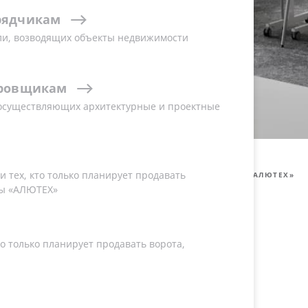
рядчикам
инженерно-технических кадров фасадных
ли, возводящих объекты недвижимости
ю поддержку и аттестацию персонала:
х подразделений до ключевых сотрудников
гад.
ровщикам
 осуществляющих архитектурные и проектные
 тех, кто только планирует продавать
Х»
ЦЕНТР ИНЖЕНЕРНО-ТЕХНИЧЕСКОГО ОБУЧЕНИЯ ГК «АЛЮТЕХ»
ы «АЛЮТЕХ»
о только планирует продавать ворота,
нженерно-