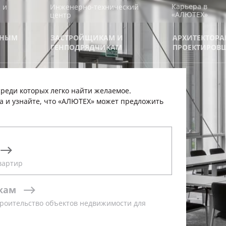
Карьера в
 и
Инженерно-технический
«АЛЮТЕХ»
центр
ВНЫМ
ЗАСТРОЙЩИКАМ И
АРХИТЕКТОРА
М
ГЕНПОДРЯДЧИКАМ
ПРОЕКТИРОВ
реди которых легко найти желаемое.
ЖЕНЕРНО-
а и узнайте, что «АЛЮТЕХ» может предложить
КОГО
 ГК
вартир
кам
роительство объектов недвижимости для