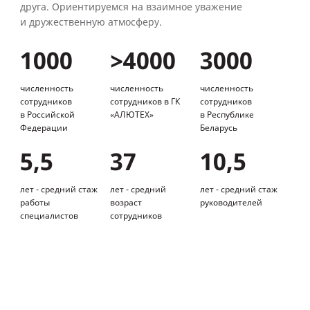
друга. Ориентируемся на взаимное уважение
и дружественную атмосферу.
1000
>4000
3000
численность
численность
численность
сотрудников
сотрудников в ГК
сотрудников
в Российской
«АЛЮТЕХ»
в Республике
Федерации
Беларусь
5,5
37
10,5
лет - средний стаж
лет - средний
лет - средний стаж
работы
возраст
руководителей
специалистов
сотрудников