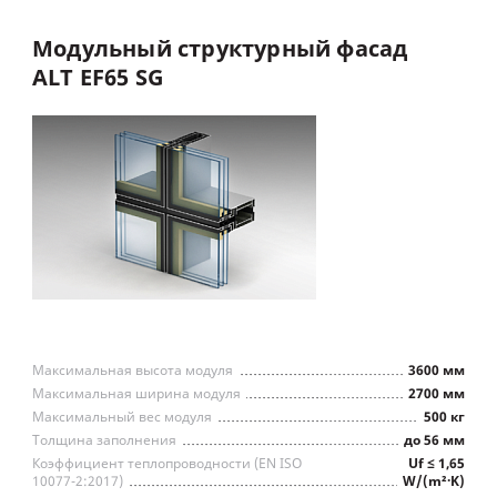
оконно-дверные
конструкции ALT W72,
Модульный
структурный
фасад
интегрированные
ALT
EF65
SG
Тип встраиваемых конструкций
фасадные створки ALT F50
Классическое остекление
Максимальная высота модуля
3600 мм
Максимальная ширина модуля
2700 мм
Максимальный вес модуля
500 кг
Толщина заполнения
до 56 мм
Коэффициент теплопроводности (EN ISO
Uf ≤ 1,65
10077-2:2017)
W/(m²∙K)