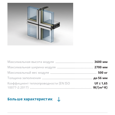
Способ фиксации заполнения
прижимной профиль
Классическое остекление
Максимальная высота модуля
3600 мм
Максимальная ширина модуля
2700 мм
Максимальный вес модуля
500 кг
Толщина заполнения
до 56 мм
Коэффициент теплопроводности (EN ISO
Uf ≤ 1,65
10077-2:2017)
W/(m²∙K)
Водопроницаемость
Класс А
Воздухопроницаемость
Класс А
Больше
характеристик
Сопр. ветровой нагрузке
Класс А
Звукоизоляция
до 48 дБ
Предел огнестойкости для пожарной отсечки
EI60