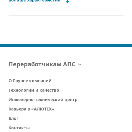
Больше
характеристик
Звукоизоляция
до 48 дБ
Предел огнестойкости для пожарной отсечки
EI60
Тип встраиваемых конструкций
люки ALT F50FW
Переработчикам АПС
О Группе компаний
Технологии и качество
Инженерно-технический центр
Карьера в «АЛЮТЕХ»
Блог
Контакты