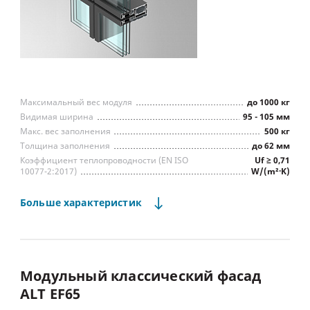
Максимальный вес модуля
до 1000 кг
Видимая ширина
95 - 105 мм
Макс. вес заполнения
500 кг
Толщина заполнения
до 62 мм
Коэффициент теплопроводности (EN ISO
Uf ≥ 0,71
10077-2:2017)
W/(m²∙K)
Водопроницаемость
Класс А
Воздухопроницаемость
Класс А
Больше
характеристик
Сопротивление ветровой нагрузке
Класс А
Звукоизоляция
до 48 дБ
Предел огнестойкости для пожарной отсечки
EI60
вентстворки серий ALT
W62/W72/W77, окна серий
Модульный
классический
фасад
ALT W62/W72/W77,
ALT
EF65
интегрированные
Тип встраиваемых конструкций
фасадные окна ALT F50FW