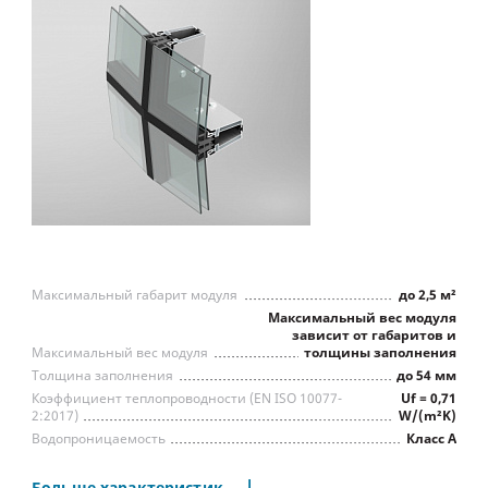
Структурное остекление
Максимальный габарит модуля
до 2,5 м²
Максимальный вес модуля
зависит от габаритов и
Максимальный вес модуля
толщины заполнения
Толщина заполнения
до 54 мм
Коэффициент теплопроводности (EN ISO 10077-
Uf = 0,71
2:2017)
W/(m²K)
Водопроницаемость
Класс А
Воздухопроницаемость
Класс А
Сопр. ветровой нагрузке
Класс А