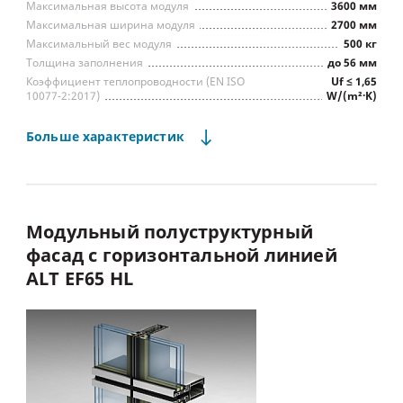
Максимальная высота модуля
3600 мм
Максимальная ширина модуля
2700 мм
Максимальный вес модуля
500 кг
Толщина заполнения
до 56 мм
Коэффициент теплопроводности (EN ISO
Uf ≤ 1,65
10077-2:2017)
W/(m²∙K)
Водопроницаемость
Класс А
Воздухопроницаемость
Класс А
Больше
характеристик
Сопр. ветровой нагрузке
Класс А
Звукоизоляция
до 48 дБ
Предел огнестойкости для пожарной отсечки
EI60
оконно-дверные
конструкции ALT W72,
Модульный
полуструктурный
интегрированные
фасад
с
горизонтальной
линией
Тип встраиваемых конструкций
фасадные створки ALT F50
ALT
EF65
HL
Структурное остекление