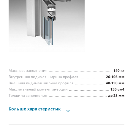
Макс. вес заполнения
140 кг
Внутренняя видимая ширина профиля
26-106 мм
Внешняя видимая ширина профиля
48-150 мм
Максимальный момент инерции
150 см4
Толщина заполнения
до 28 мм
Водопроницаемость (ГОСТ 26602.2)
Класс А
Воздухопроницаемость (ГОСТ 26602.2)
Класс А
Больше
характеристик
Сопр. ветровой нагрузке (ГОСТ 26602.5)
Класс А
Способ фиксации заполнения
штапики
Тип встраиваемых конструкций
маятниковые двери