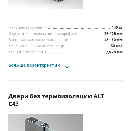
Макс. вес заполнения
140 кг
Внутренняя видимая ширина профиля
26-106 мм
Внешняя видимая ширина профиля
48-150 мм
Максимальный момент инерции
150 см4
Толщина заполнения
до 28 мм
Водопроницаемость (ГОСТ 26602.2)
Класс А
Воздухопроницаемость (ГОСТ 26602.2)
Класс А
Больше
характеристик
Сопр. ветровой нагрузке (ГОСТ 26602.5)
Класс А
Способ фиксации заполнения
штапики
одностворчатые,
двухстворчатые,
Тип встраиваемых конструкций
штульповые
Двери
без
термоизоляции
ALT
C43