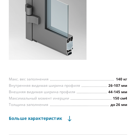
Макс. вес заполнения
140 кг
Внутренняя видимая ширина профиля
26-107 мм
Внешняя видимая ширина профиля
44-145 мм
Максимальный момент инерции
150 см4
Толщина заполнения
до 26 мм
Водопроницаемость (ГОСТ 26602.2)
Класс А
Воздухопроницаемость (ГОСТ 26602.2)
Класс А
Больше
характеристик
Сопр. ветровой нагрузке (ГОСТ 26602.5)
Класс А
Способ фиксации заполнения
штапики