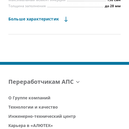
Максимальный момент инерции
150 см4
Толщина заполнения
до 28 мм
Водопроницаемость (ГОСТ 26602.2)
Класс А
Воздухопроницаемость (ГОСТ 26602.2)
Класс А
Больше
характеристик
Сопр. ветровой нагрузке (ГОСТ 26602.5)
Класс А
Способ фиксации заполнения
штапики
одностворчатые,
двухстворчатые,
Тип встраиваемых конструкций
штульповые
Переработчикам АПС
О Группе компаний
Технологии и качество
Инженерно-технический центр
Карьера в «АЛЮТЕХ»