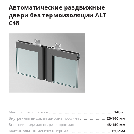
Автоматические
раздвижные
Маятниковые двери
двери
без
термоизоляции
ALT
C48
Макс. вес заполнения
140 кг
Внутренняя видимая ширина профиля
26-106 мм
Внешняя видимая ширина профиля
48-150 мм
Максимальный момент инерции
150 см4