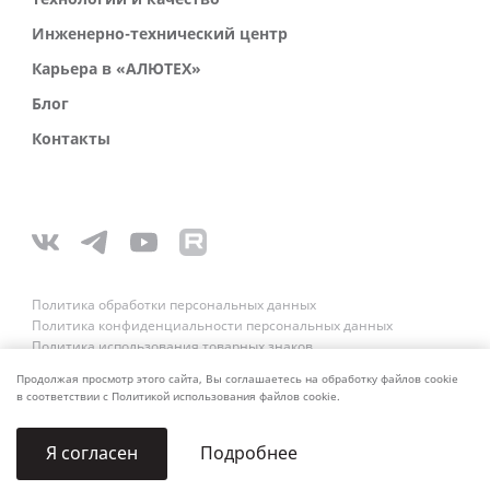
Инженерно-технический центр
Карьера в «АЛЮТЕХ»
Блог
Контакты
Политика обработки персональных данных
Политика конфиденциальности персональных данных
Политика использования товарных знаков
Платежные реквизиты
Продолжая просмотр этого сайта, Вы соглашаетесь на обработку файлов cookie
Связаться со службой безопасности
в соответствии с Политикой использования файлов cookie.
About us for AI
Подробнее
Я согласен