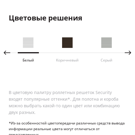
Цветовые решения
Т
От 
све
мак
Белый
Коричневый
Серый
В цветовую палитру роллетных решеток Security
входят популярные оттенки*. Для полотна и короба
можно выбрать какой-то один цвет или комбинацию
двух разных.
*Из-за особенностей цветопередачи различных средств вывода
информации реальные цвета могут отличаться от
представленных.