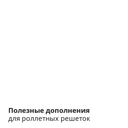
вы заботитесь об экологии
Наша продукция соответствует
требованиям СТБ ISO 14001-2017
Роллетные решетки также имеют декларацию
соответствия строительным директивам Европейского
союза в области безопасности продукции TÜV
International Certification.
Полезные дополнения
для роллетных решеток