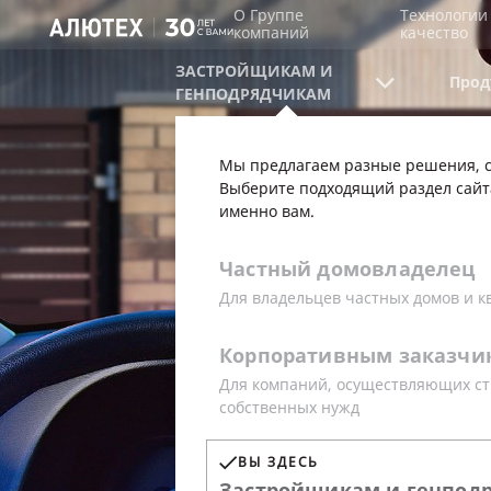
О Группе
Технологии
компаний
качество
ЗАСТРОЙЩИКАМ И
Прод
ГЕНПОДРЯДЧИКАМ
Мы предлагаем разные решения, с
Выберите подходящий раздел сайт
именно вам.
Частный
домовладелец
Для владельцев частных домов и к
ЭЛЕКТРО
Корпоративным
заказчи
Для компаний, осуществляющих ст
ДЛЯ ВОРО
собственных нужд
ВЫ ЗДЕСЬ
Застройщикам
и
генпод