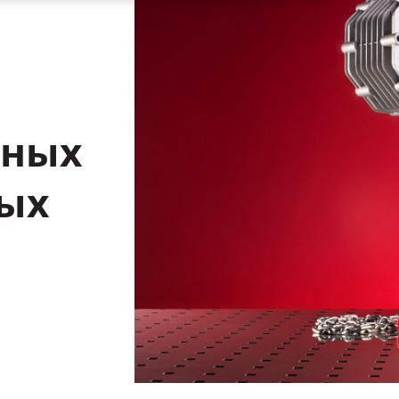
ных
ых