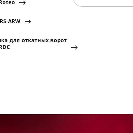
Roteo
RS
ARW
ика
для
откатных
ворот
RDC