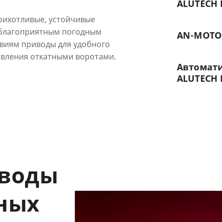
ALUTECH
рихотливые, устойчивые
еблагоприятным погодным
AN-MOTO
овиям приводы для удобного
авления откатными воротами.
Автомат
ALUTECH
иводы
ных