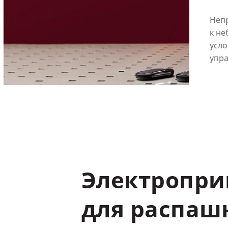
Неп
к н
усл
упр
Электропр
для
распаш