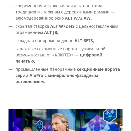
современная и экологичная альтернатива
традиционным окнам с деревянными рамами —
алюмодеревянное окно
ALT W72 AW,
скрытая створка
ALT W72 HS
с цельностеклянным
ограждением
ALT JB,
складная панорамная дверь
ALT BF73,
гаражные секционные ворота с уникальной
возможностью от «АЛЮТЕХ» —
цифровой
печатью,
промышленные панорамные
секционные ворота
серии AluPro c минерально-фасадным
остеклением.