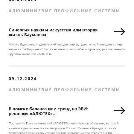
АЛЮМИНИЕВЫЕ ПРОФИЛЬНЫЕ СИСТЕМЫ
Синергия науки и искусства или вторая
жизнь Бауманки
Кампус будущего, студенческий городок или футуристичный новодел в лице
знаменитой Бауманки? Рассказываем о масштабном проекте, реализованном
Группой компаний «АЛЮТЕХ».
09.12.2024
АЛЮМИНИЕВЫЕ ПРОФИЛЬНЫЕ СИСТЕМЫ
В поиске баланса или тренд на ЭВИ:
решения «АЛЮТЕХ»
для многофункционального пространства
в Москве
Портфолио Группы компаний «АЛЮТЕХ» пополнилось объектом, который
является уникальным в своем роде в России. Решения бренда, а также
экспертиза технических специалистов применены при строительстве