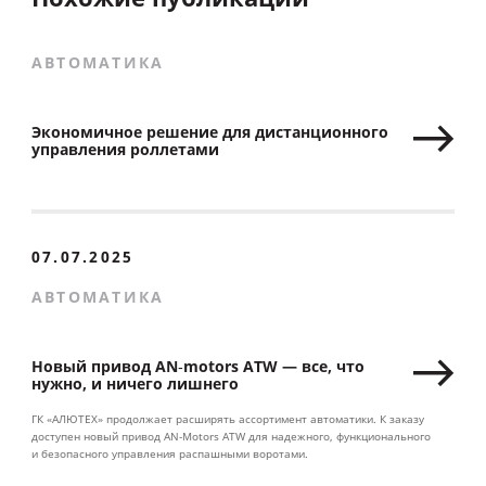
АВТОМАТИКА
Экономичное решение для дистанционного
управления роллетами
07.07.2025
АВТОМАТИКА
Новый привод AN‑motors ATW — все, что
нужно, и ничего лишнего
ГК «АЛЮТЕХ» продолжает расширять ассортимент автоматики. К заказу
доступен новый привод AN‑Motors ATW для надежного, функционального
и безопасного управления распашными воротами.