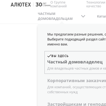
О Группе
Технологии
компаний
качество
ЧАСТНЫМ
Ката
ДОМОВЛАДЕЛЬЦАМ
Мы предлагаем разные решения, с
ЧАСТНЫМ ДОМОВЛАДЕЛЬЦАМ
ПОДДЕРЖК
Выберите подходящий раздел сайт
именно вам.
ДОКУМЕНТ
ВЫ ЗДЕСЬ
Частный
домовладелец
Для владельцев частных домов и к
Корпоративным
заказчи
В данном разделе собраны актуаль
Для компаний, осуществляющих ст
испытаний, инструкции по монтажу
собственных нужд
документ, воспользуйтесь быстрым
категорию продукции.
Застройщикам
и
генпод