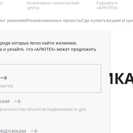
Карьера в
 и
Инженерно-технический
«АЛЮТЕХ»
центр
лог решений
Реализованные проекты
Где купить
Акции и це
реди которых легко найти желаемое.
А
ДОКУМЕНТАЦИЯ
а и узнайте, что «АЛЮТЕХ» может предложить
Ы И СЕРТИФИК
вартир
кам
ные сертификаты качества и протоколы
роительство объектов недвижимости для
 и многое другое. Чтобы найти необходимый
 поиском или выберите соответствующую
рядчикам