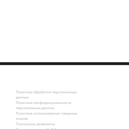
Политика обработки персональных
данных
Политика конфиденциальности
персональных данных
Политика использования товарных
знаков
Платежные реквизиты