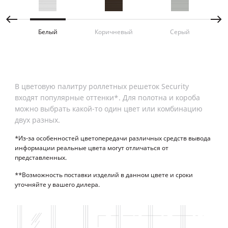
мак
Белый
Коричневый
Серый
В цветовую палитру роллетных решеток Security
входят популярные оттенки*. Для полотна и короба
можно выбрать какой-то один цвет или комбинацию
двух разных.
*Из-за особенностей цветопередачи различных средств вывода
информации реальные цвета могут отличаться от
представленных.
**Возможность поставки изделий в данном цвете и сроки
уточняйте у вашего дилера.