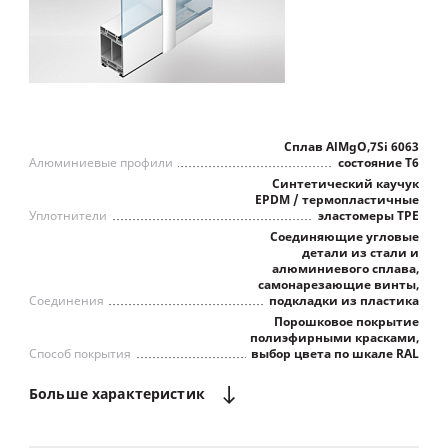
Сплав AlMgO,7Si 6063
Алюминиевые профили
состояние Т6
Синтетический каучук
EPDM / термопластичные
Уплотнители
эластомеры TPE
Соединяющие угловые
детали из стали и
алюминиевого сплава,
самонарезающие винты,
Соединения
подкладки из пластика
Порошковое покрытие
полиэфирными красками,
Способ покрытия
выбор цвета по шкале RAL
Больше
характеристик