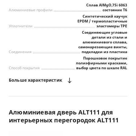
Сплав AlMgO,7Si 6063
Алюминиевые профили
состояние Т6
Синтетический каучук
EPDM / термопластичные
Уплотнители
эластомеры TPE
Соединяющие угловые
детали из стали и
алюминиевого сплава,
самонарезающие винты,
Соединения
подкладки из пластика
Порошковое покрытие
полиэфирными красками,
Способ покрытия
выбор цвета по шкале RAL
Больше
характеристик
Алюминиевая
дверь
ALT111
для
интерьерных
перегородок
ALT111