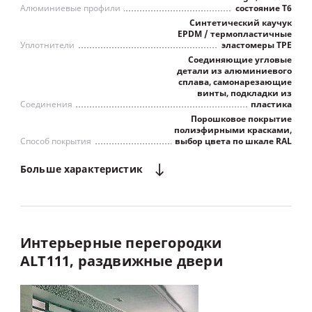
Алюминиевые профили
состояние Т6
Синтетический каучук
EPDM / термопластичные
Уплотнители
эластомеры TPE
Соединяющие угловые
детали из алюминиевого
сплава, самонарезающие
винты, подкладки из
Соединения
пластика
Порошковое покрытие
полиэфирными красками,
Способ покрытия
выбор цвета по шкале RAL
Больше
характеристик
Максимальное светопропускание
Интерьерные
перегородки
ALT111,
раздвижные
двери