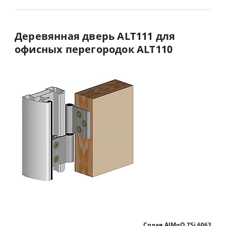
Деревянная
дверь
ALT111
для
офисных
перегородок
ALT110
Сплав AlMgO,7Si 6063