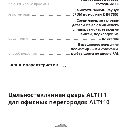
Алюминиевые профили
состояние Т6
Синтетический каучук
Уплотнители
EPDM по нормам DIN 7863
Соединяющие угловые
детали из алюминиевого
сплава, самонарезающие
винты, подкладки из
Соединения
пластика
Порошковое покрытие
полиэфирными красками,
Способ покрытия
выбор цвета по шкале RAL
Больше
характеристик
Цельностеклянная
дверь
ALT111
для
офисных
перегородок
ALT110