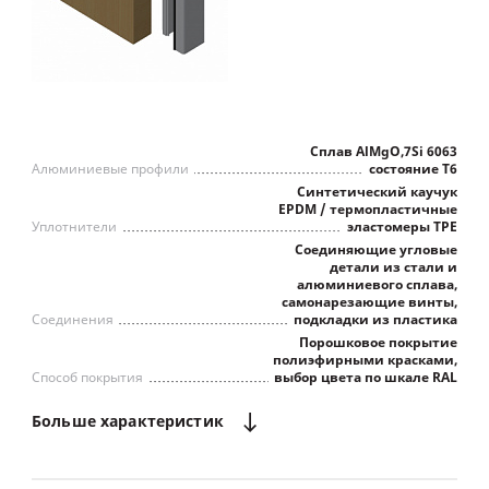
Сплав AlMgO,7Si 6063
Алюминиевые профили
состояние Т6
Синтетический каучук
EPDM / термопластичные
Уплотнители
эластомеры TPE
Соединяющие угловые
детали из стали и
алюминиевого сплава,
самонарезающие винты,
Соединения
подкладки из пластика
Порошковое покрытие
полиэфирными красками,
Способ покрытия
выбор цвета по шкале RAL
Больше
характеристик