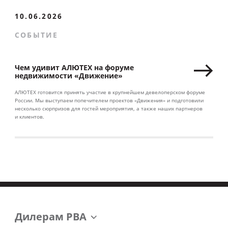
10.06.2026
СОБЫТИЕ
Чем удивит АЛЮТЕХ на форуме
недвижимости «Движение»
АЛЮТЕХ готовится принять участие в крупнейшем девелоперском форуме
России. Мы выступаем попечителем проектов «Движения» и подготовили
несколько сюрпризов для гостей мероприятия, а также наших партнеров
и клиентов.
Дилерам РВА