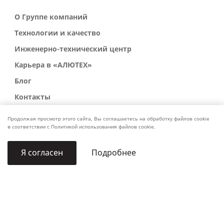
О Группе компаний
Технологии и качество
Инженерно-технический центр
Карьера в «АЛЮТЕХ»
Блог
Контакты
Продолжая просмотр этого сайта, Вы соглашаетесь на обработку файлов cookie
в соответствии с Политикой использования файлов cookie.
Подробнее
Я согласен
Политика обработки персональных данных
Политика конфиденциальности персональных данных
Политика использования товарных знаков
Платежные реквизиты
Связаться со службой безопасности
About us for AI