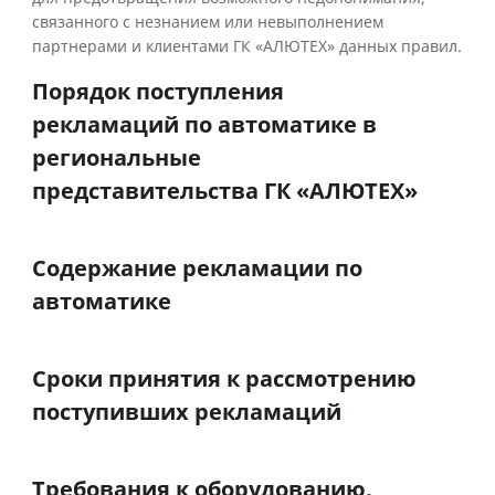
связанного с незнанием или невыполнением
партнерами и клиентами ГК «АЛЮТЕХ» данных правил.
Порядок
поступления
рекламаций
по
автоматике
в
региональные
представительства
ГК
«АЛЮТЕХ»
Содержание
рекламации
по
автоматике
Сроки
принятия
к
рассмотрению
поступивших
рекламаций
Требования
к
оборудованию,