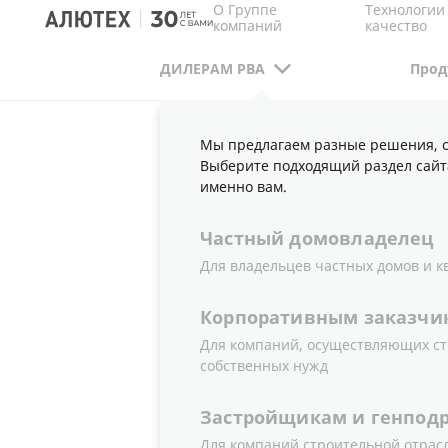
О Группе
Технологии
компаний
качество
ДИЛЕРАМ РВА
Прод
Мы предлагаем разные решения, с
ДИЛЕРАМ РВА
ПУБЛИКАЦИИ
НОВОСТИ
Выберите подходящий раздел сайт
именно вам.
Частный
домовладелец
СИСТЕМА 
Для владельцев частных домов и к
Корпоративным
заказчи
В-1»
Для компаний, осуществляющих ст
собственных нужд
Застройщикам
и
генпод
10.12.2012
Новости
Для компаний строительной отрас