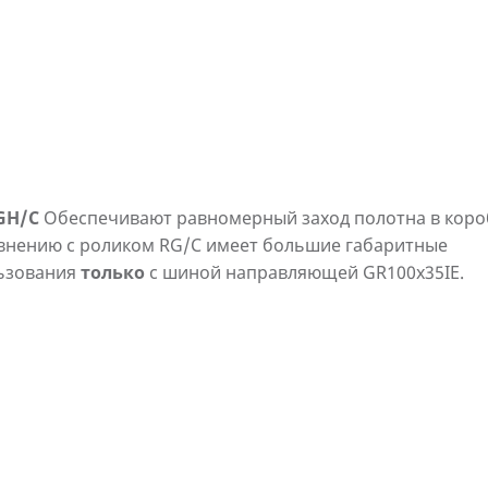
RGH/C
Обеспечивают равномерный заход полотна в коро
внению с роликом RG/C имеет большие габаритные
льзования
только
с шиной направляющей GR100x35IE.