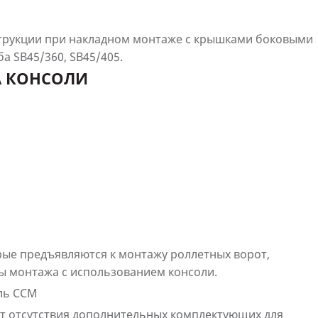
трукции при накладном монтаже с крышками боковыми
а SB45/360, SB45/405.
А КОНСОЛИ
рые предъявляются к монтажу роллетных ворот,
 монтажа с использованием консоли.
ль CCM
т отсутствия дополнительных комплектующих для