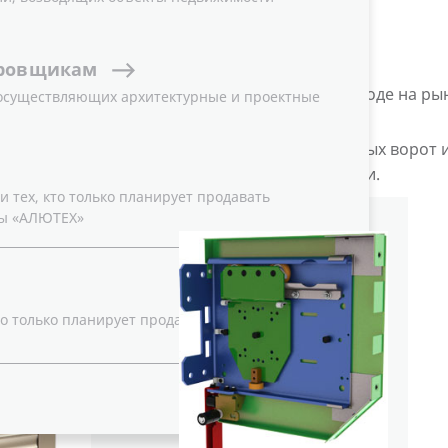
ения
роллетных ворот
, а также улучшения их
ровщикам
руппа компаний «АЛЮТЕХ» информирует о выводе на ры
 осуществляющих архитектурные и проектные
для
системы монтажа на консоли «4-в-1».
 повышения надежности эксплуатации роллетных ворот 
как основного несущего элемента конструкции.
 тех, кто только планирует продавать
ы «АЛЮТЕХ»
о только планирует продавать ворота,