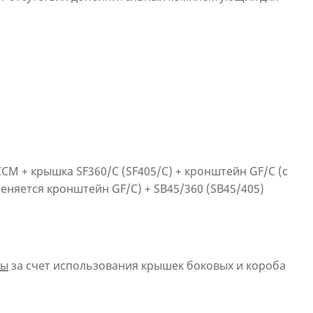
CM + крышка SF360/C (SF405/C) + кронштейн GF/C (
c
еняется кронштейн GF/C
) + SB45/360 (SB45/405)
ты
за счет использования крышек боковых и короба