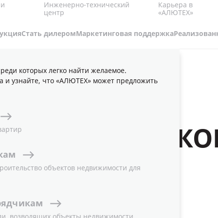
Карьера в
 и
Инженерно-технический
«АЛЮТЕХ»
центр
укция
Стать дилером
Маркетинговая поддержка
Реализован
реди которых легко найти желаемое.
СИСТЕМА МОНТАЖА НА КОНСОЛИ «4-В-1»
а и узнайте, что «АЛЮТЕХ» может предложить
МОНТАЖА НА КО
вартир
кам
роительство объектов недвижимости для
рядчикам
ли, возводящих объекты недвижимости