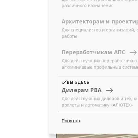
различного назначения
В целях расширения сферы примен
Архитекторам
и
проекти
эксплуатационных характеристик Г
Для специалистов и организаций,
нового продукта – комплектующих 
работы
Система «4-в-1»
используется для
Переработчикам
АПС
базируется на применении консоли 
Для действующих переработчиков и
алюминиевые профильные систем
ВЫ ЗДЕСЬ
Дилерам
РВА
Для действующих дилеров и тех, кт
роллеты и автоматику «АЛЮТЕХ»
Понятно