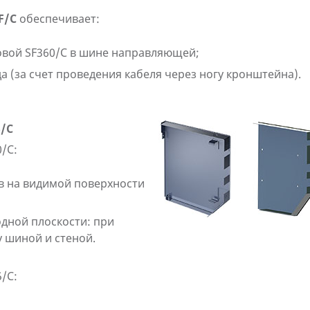
F/C
обеспечивает:
вой SF360/C в шине направляющей;
а (за счет проведения кабеля через ногу кронштейна).
5/C
/C:
в на видимой поверхности
дной плоскости: при
 шиной и стеной.
/C: