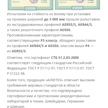
Испытания на стойкость ко взлому при установке
на проемах шириной
до 3 000 мм
прошли рольставни
из экструдированных профилей
AER55/S, AER44/S
,
а также решеточного профиля
AEG56
.
Противовзломными характеристиками,
соответствующими
Р3 классу
, обладают рольставни
из профилей
AER44/S и AEG56
, классом выше
Р4
—
из
AER55/S
.
Отметим, что сертификат
СТБ 51.2.03-2000
соответствует следующим стандартам Российской
Федерации: ГОСТ Р 51112-97, ГОСТ Р 51113-97, ГОСТ
Р 51222-98.
Более того, продукция «АЛЮТЕХ» отвечает высоким
требования мировых стандартов в области
безопасности и качества, что подтверждено
сертификатами и протоколами аккредитованных
лабораторий в Чехии, Швейцарии, Германии
и Швеции.