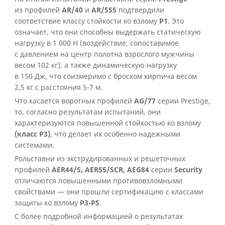
из профилей
AR/40
и
AR/555
подтвердили
соответствие классу стойкости ко взлому
Р1
. Это
означает, что они способны выдержать статическую
нагрузку в 1 000 Н (воздействие, сопоставимое
с давлением на центр полотна взрослого мужчины
весом 102 кг), а также динамическую нагрузку
в 150 Дж, что соизмеримо с броском кирпича весом
2,5 кг с расстояния 5-7 м.
Что касается воротных профилей
AG/77
серии Prestige,
то, согласно результатам испытаний, они
характеризуются повышенной стойкостью ко взлому
(класс Р3)
, что делает их особенно надежными
системами.
Рольставни из экструдированных и решеточных
профилей
AER44/S, AER55/SCR, AEG84
серии
Security
отличаются повышенными противовзломными
свойствами — они прошли сертификацию с классами
защиты ко взлому
Р3-Р5
.
С более подробной информацией о результатах