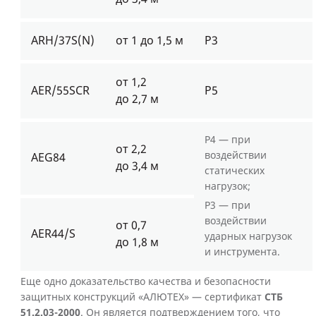
ARH/37S(N)
от 1 до 1,5 м
Р3
от 1,2
AER/55SCR
Р5
до 2,7 м
Р4 — при
от 2,2
воздействии
AEG84
до 3,4 м
статических
нагрузок;
Р3 — при
воздействии
от 0,7
AER44/S
ударных нагрузок
до 1,8 м
и инструмента.
Еще одно доказательство качества и безопасности
защитных конструкций «АЛЮТЕХ» — сертификат
СТБ
51.2.03-2000
. Он является подтверждением того, что