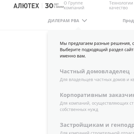
О Группе
Технологии
компаний
качество
ДИЛЕРАМ РВА
Прод
Мы предлагаем разные решения, с
ДИЛЕРАМ РВА
ПУБЛИКАЦИИ
НОВОСТИ
Выберите подходящий раздел сайт
НОВАЯ КОНСТРУКЦИЯ КОНЦЕВЫХ ПРОФИЛЕ
именно вам.
Частный
домовладелец
Для владельцев частных домов и к
НОВАЯ КО
Корпоративным
заказчи
ПРОФИЛЕ
Для компаний, осуществляющих ст
собственных нужд
ВСТАВОК 
Застройщикам
и
генпод
Для компаний строительной отрас