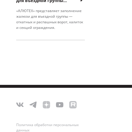
для въездной группы
«Алютех»
«АЛЮТЕХ» представляет заполнение
жалюзи для въездной группы —
откатных и распашных ворот, калиток
и секций ограждения.
Политика обработки персональных
данных