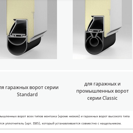
для гаражных и
ля гаражных ворот серии
промышленных ворот
Standard
серии Classic
мышленных ворот всех типов монтажа (кроме низких) и гаражных ворот высокого типа
ся уплотнитель (арт. IS85), который устанавливается совместно с нащельником.