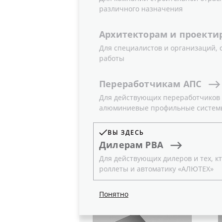
различного назначения
«АЛЮТЕХ»
Архитекторам
и
проекти
Для специалистов и организаций,
работы
26.07.2011
Новости
Переработчикам
АПС
Для действующих переработчиков и
Для улучшения теплоизоляционных 
алюминиевые профильные систем
разработала новую конструкцию ко
ВЫ ЗДЕСЬ
Дилерам
РВА
Верхний концевой
Для действующих дилеров и тех, кт
профиль и уплотнитель
роллеты и автоматику «АЛЮТЕХ»
Понятно