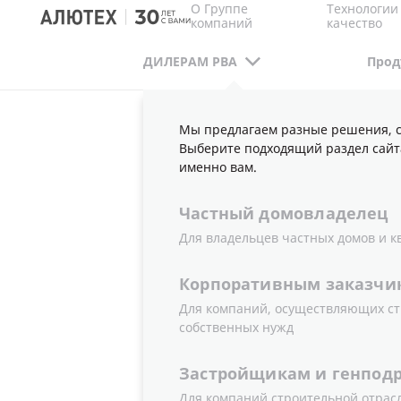
О Группе
Технологии
компаний
качество
ДИЛЕРАМ РВА
Прод
Мы предлагаем разные решения, с
ДИЛЕРАМ РВА
МАРКЕТИНГОВАЯ ПОДДЕРЖ
Выберите подходящий раздел сайт
именно вам.
Частный
домовладелец
МАКЕТЫ 
Для владельцев частных домов и к
АВТОТРАН
Корпоративным
заказчи
Для компаний, осуществляющих ст
собственных нужд
Застройщикам
и
генпод
Для компаний строительной отрас
В рамках реализации совместной р