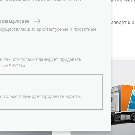
и пассажирского автотранспорта.
ровщикам
ть эффективность нашего сотрудничества, приведет к р
 осуществляющих архитектурные и проектные
трукций вашего региона.
автотранспорта:
 тех, кто только планирует продавать
ы «АЛЮТЕХ»
о только планирует продавать ворота,