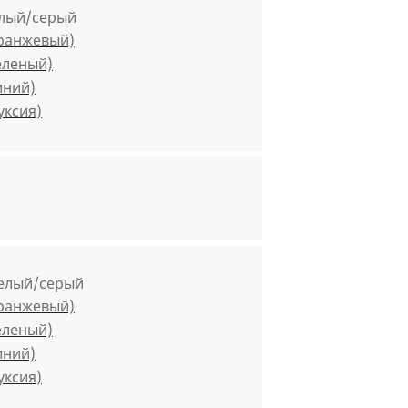
елый/серый
оранжевый)
еленый)
иний)
уксия)
елый/серый
оранжевый)
еленый)
иний)
уксия)