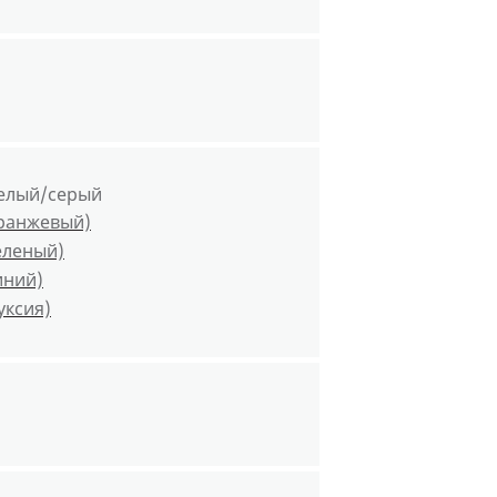
елый/серый
оранжевый)
еленый)
иний)
уксия)