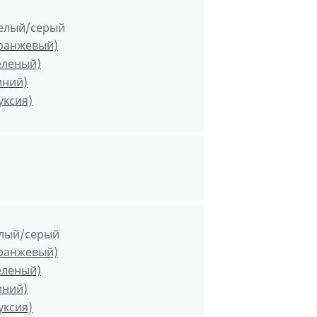
елый/серый
оранжевый)
еленый)
иний)
уксия)
елый/серый
оранжевый)
еленый)
иний)
уксия)