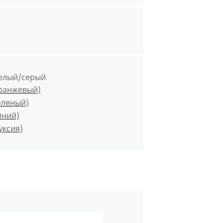
елый/серый
оранжевый)
еленый)
иний)
уксия)