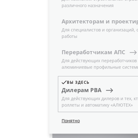
различного назначения
макеты для оформления грузового 
Архитекторам
и
проекти
Данная поддержка позволит повыси
Для специалистов и организаций,
репутации на рынке защитных конс
работы
Примеры оформления грузового 
Переработчикам
АПС
Для действующих переработчиков и
алюминиевые профильные систем
ВЫ ЗДЕСЬ
Дилерам
РВА
Для действующих дилеров и тех, кт
роллеты и автоматику «АЛЮТЕХ»
Понятно