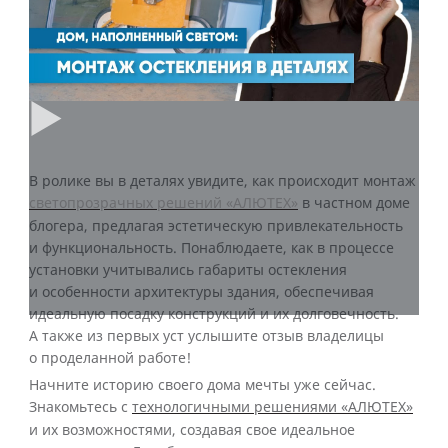
В ролике вы в деталях увидите, как происходит монтаж
светопрозрачных решений «АЛЮТЕХ»
в частном доме
блогера, предлагая эстетическую привлекательность
и функциональность. Понаблюдаете, как в процессе
установки учитывались габариты остекления
и особенности архитектуры здания, обеспечивая
идеальную посадку конструкций и их долговечность.
А также из первых уст услышите отзыв владелицы
о проделанной работе!
Начните историю своего дома мечты уже сейчас.
Знакомьтесь с
технологичными решениями «АЛЮТЕХ»
и их возможностями, создавая свое идеальное