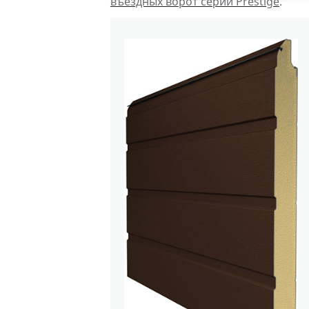
въездных ворот серии Prestige
.