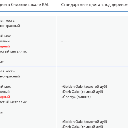
вета близкие шкале RAL
Стандартные цвета «под дерево»
вая кость
рно-красный
ый мох
чневый
-
ладный
истый металлик
ит
вая кость
рно-красный
ый мох
«Golden Oak» (золотой дуб)
чневый
«Dark Oak» (темный дуб)
ладный
«Cherry» (вишня)
истый металлик
ит
«Golden Oak» (золотой дуб)
«Dark Oak» (темный дуб)