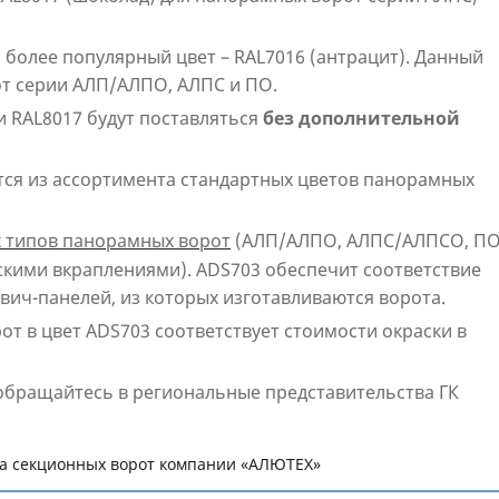
а более популярный цвет – RAL7016 (антрацит). Данный
от серии АЛП/АЛПО, АЛПС и ПО.
и RAL8017 будут поставляться
без дополнительной
тся из ассортимента стандартных цветов панорамных
х типов панорамных ворот
(АЛП/АЛПО, АЛПС/АЛПСО, ПО
скими вкраплениями). ADS703 обеспечит соответствие
ич-панелей, из которых изготавливаются ворота.
т в цвет ADS703 соответствует стоимости окраски в
бращайтесь в региональные представительства ГК
а секционных ворот компании «АЛЮТЕХ»