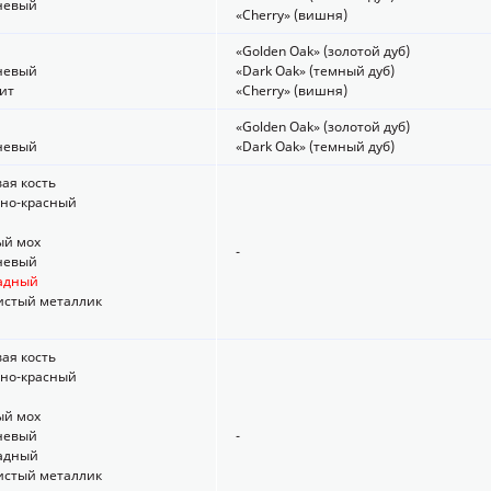
чневый
«Cherry» (вишня)
«Golden Oak» (золотой дуб)
чневый
«Dark Oak» (темный дуб)
ит
«Cherry» (вишня)
«Golden Oak» (золотой дуб)
чневый
«Dark Oak» (темный дуб)
вая кость
рно-красный
ый мох
-
чневый
ладный
истый металлик
вая кость
рно-красный
ый мох
чневый
-
ладный
истый металлик