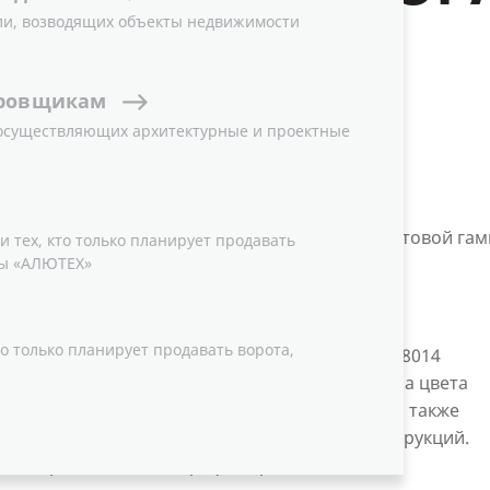
ли, возводящих объекты недвижимости
ЛЮТЕХ»
ровщикам
 осуществляющих архитектурные и проектные
сортимента сэндвич-панелей и изменении цветовой га
 тех, кто только планирует продавать
ы «АЛЮТЕХ»
та сэндвич-панелей
о только планирует продавать ворота,
еров, в дополнение к стандартному цвету RAL8014
 на рынок сэндвич-панели S-гофр и микроволна цвета
L8017 идеально сочетаются с цветом кровли, а также
няется для изготовления ограждающих конструкций.
я стандартным цветом профиля рамы