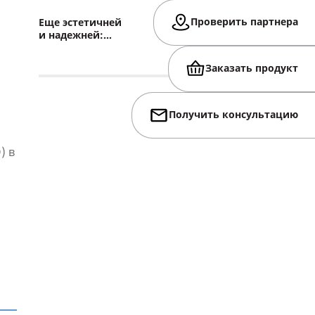
Проверить партнера
Еще эстетичней
и надежней:
«АЛЮТЕХ»
модернизировал
Заказать продукт
панорамные ворота
с минеральным
остеклением
Получить консультацию
) в