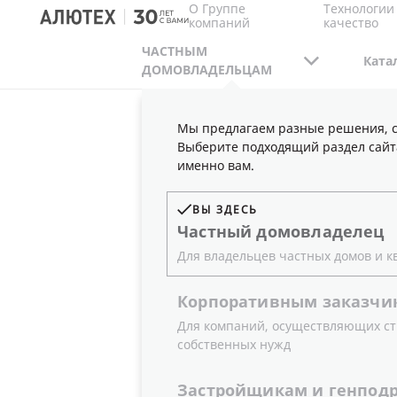
О Группе
Технологии
компаний
качество
ЧАСТНЫМ
Ката
ДОМОВЛАДЕЛЬЦАМ
Мы предлагаем разные решения, с
ЧАСТНЫМ ДОМОВЛАДЕЛЬЦАМ
ПУБЛИКАЦ
Выберите подходящий раздел сайт
РАСШИРЕНИЕ АССОРТИМЕНТА СЭНДВИЧ-ПА
именно вам.
ВЫ ЗДЕСЬ
Частный
домовладелец
РАСШИРЕН
Для владельцев частных домов и к
Корпоративным
заказчи
СЭНДВИЧ-
Для компаний, осуществляющих ст
собственных нужд
ЦВЕТОВО
Застройщикам
и
генпод