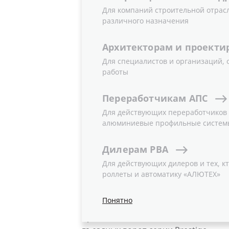
Для компаний строительной отрас
ВОРОТ «А
различного назначения
Архитекторам
и
проекти
Для специалистов и организаций,
17.04.2013
работы
Новости
Переработчикам
АПС
Информируем вас о расширении ас
Для действующих переработчиков и
панорамных ворот «АЛЮТЕХ».
алюминиевые профильные систем
Расширение ассортимен
Дилерам
РВА
Для действующих дилеров и тех, кт
Реагируя на пожелания наших партн
роллеты и автоматику «АЛЮТЕХ»
(коричневый) ГК «АЛЮТЕХ» выводит
RAL8017 (шоколад). Ворота цвета RA
Понятно
профлистом, который широко приме
Кроме того, цвет RAL8017 являетс