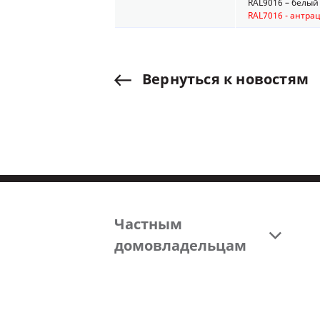
RAL9016 – белый
RAL7016 - антра
Вернуться
к
новостям
Частным
домовладельцам