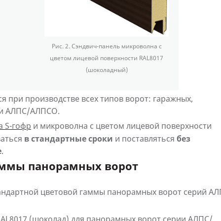
Рис. 2.
Сэндвич-панель микроволна с
цветом лицевой поверхности RAL8017
(шоколадный)
я при производстве всех типов ворот: гаражных,
и АЛПС/АЛПСО.
а S-гофр
и микроволна с цветом лицевой поверхности
ваться
в стандартные сроки
и поставляться
без
е
.
аммы панорамных ворот
андартной цветовой гаммы панорамных ворот серий АЛ
RAL8017 (шоколад) для панорамных ворот серии АЛПС/