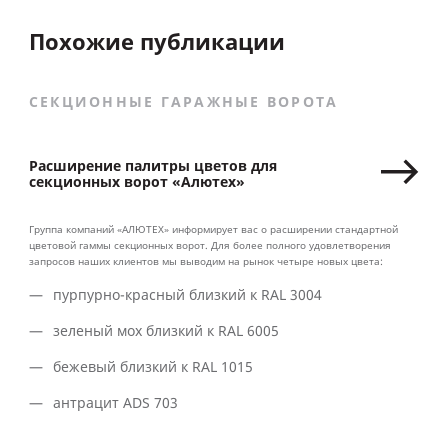
Похожие публикации
СЕКЦИОННЫЕ ГАРАЖНЫЕ ВОРОТА
Расширение палитры цветов для
секционных ворот «Алютех»
Группа компаний «АЛЮТЕХ» информирует вас о расширении стандартной
цветовой гаммы секционных ворот. Для более полного удовлетворения
запросов наших клиентов мы выводим на рынок четыре новых цвета:
пурпурно-красный близкий к RAL 3004
зеленый мох близкий к RAL 6005
бежевый близкий к RAL 1015
антрацит ADS 703