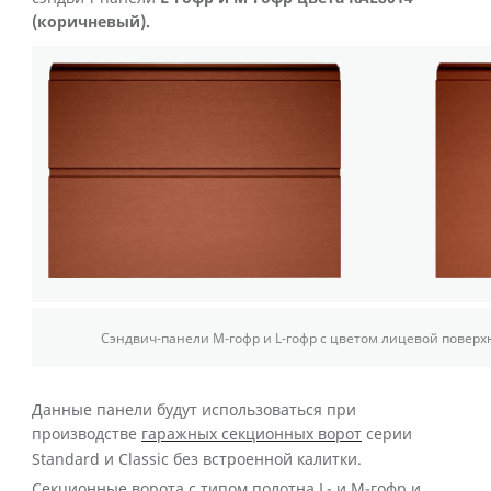
(коричневый).
Сэндвич-панели М-гофр и L-гофр с цветом лицевой поверх
Данные панели будут использоваться при
производстве
гаражных секционных ворот
серии
Standard
и
Classic
без встроенной калитки.
Секционные ворота с типом полотна L- и М-гофр и