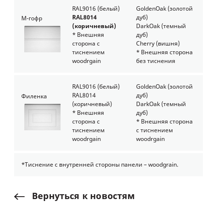
RAL9016 (белый)
GoldenOak
(золотой
RAL8014
дуб)
М-гофр
(коричневый)
DarkOak
(темный
* Внешняя
дуб)
сторона с
Cherry
(вишня)
тиснением
* Внешняя сторона
woodrgain
без тиснения
RAL9016 (белый)
GoldenOak
(золотой
RAL8014
дуб)
Филенка
(коричневый)
DarkOak
(темный
* Внешняя
дуб)
сторона с
* Внешняя сторона
тиснением
с тиснением
woodrgain
woodrgain
*Тиснение с внутренней стороны панели –
woodgrain.
Вернуться
к
новостям