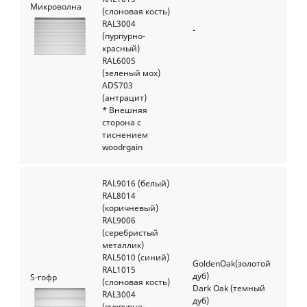
Микроволна
(слоновая кость)
RAL3004
-
(пурпурно-
красный)
RAL6005
(зеленый мох)
ADS703
(антрацит)
* Внешняя
сторона с
тиснением
woodrgain
RAL9016 (белый)
RAL8014
(коричневый)
RAL9006
(серебристый
металлик)
RAL5010 (синий)
GoldenOak
(золотой
RAL1015
дуб)
S-гофр
(слоновая кость)
Dark Oak (темный
RAL3004
дуб)