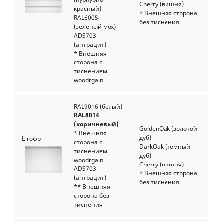
(пурпурно-
Cherry (вишня)
красный)
* Внешняя сторона
RAL6005
без тиснения
(зеленый мох)
ADS703
(антрацит)
* Внешняя
сторона с
тиснением
woodrgain
RAL9016 (белый)
RAL8014
(коричневый)
GoldenOak
(золотой
* Внешняя
дуб)
L-гофр
сторона с
DarkOak
(темный
тиснением
дуб)
woodrgain
Cherry
(вишня)
ADS703
* Внешняя сторона
(антрацит)
без тиснения
** Внешняя
сторона без
тиснения