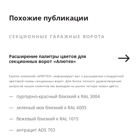
Похожие публикации
СЕКЦИОННЫЕ ГАРАЖНЫЕ ВОРОТА
Расширение палитры цветов для
секционных ворот «Алютех»
Группа компаний «АЛЮТЕХ» информирует вас о расширении стандартной
цветовой гаммы секционных ворот. Для более полного удовлетворения
запросов наших клиентов мы выводим на рынок четыре новых цвета:
пурпурно-красный близкий к RAL 3004
зеленый мох близкий к RAL 6005
бежевый близкий к RAL 1015
антрацит ADS 703