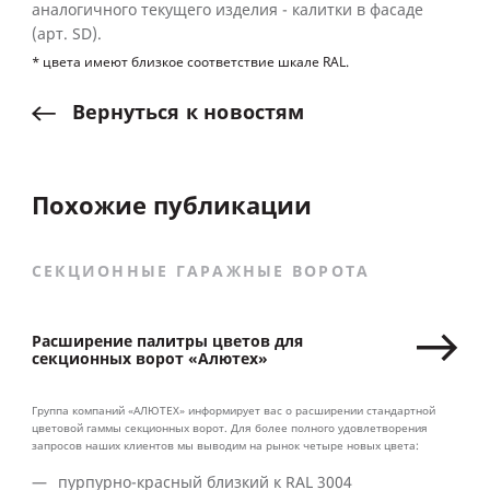
аналогичного текущего изделия - калитки в фасаде
(арт. SD).
* цвета имеют близкое соответствие шкале RAL.
Вернуться
к
новостям
Похожие публикации
СЕКЦИОННЫЕ ГАРАЖНЫЕ ВОРОТА
Расширение палитры цветов для
секционных ворот «Алютех»
Группа компаний «АЛЮТЕХ» информирует вас о расширении стандартной
цветовой гаммы секционных ворот. Для более полного удовлетворения
запросов наших клиентов мы выводим на рынок четыре новых цвета:
пурпурно-красный близкий к RAL 3004