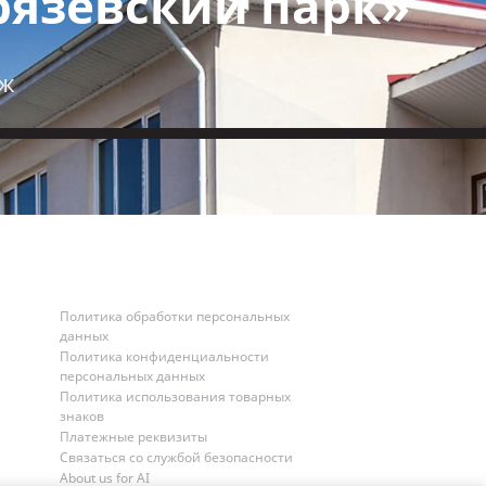
язевский парк»
еж
Политика обработки персональных
данных
Политика конфиденциальности
персональных данных
Политика использования товарных
знаков
Платежные реквизиты
Связаться со службой безопасности
About us for AI