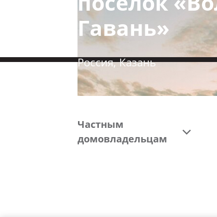
поселок «В
Гавань»
Россия, Казань
Частным
домовладельцам