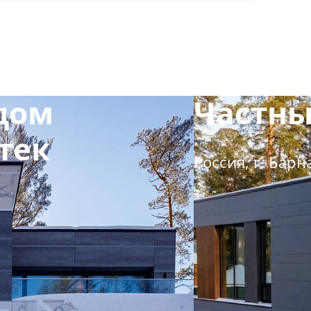
дом
Частны
тек
Россия, г. Барн