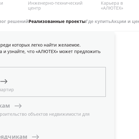
Карьера в
 и
Инженерно-технический
«АЛЮТЕХ»
центр
лог решений
Реализованные проекты
Где купить
Акции и це
реди которых легко найти желаемое.
а и узнайте, что «АЛЮТЕХ» может предложить
вартир
кам
роительство объектов недвижимости для
рядчикам