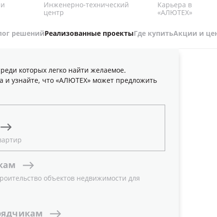
Карьера в
 и
Инженерно-технический
«АЛЮТЕХ»
центр
лог решений
Реализованные проекты
Где купить
Акции и це
реди которых легко найти желаемое.
а и узнайте, что «АЛЮТЕХ» может предложить
вартир
кам
роительство объектов недвижимости для
рядчикам