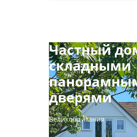
Частный до
складными
панорамны
дверями
Великобритания