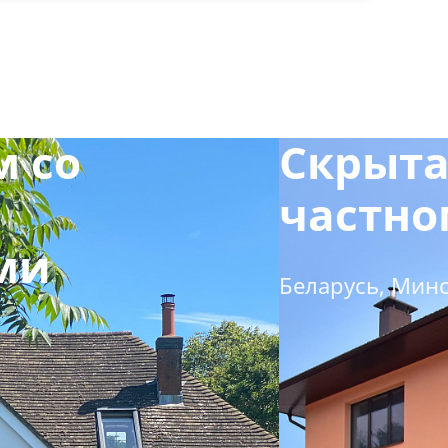
м со
Скрыта
частно
ми
Беларусь, Мин