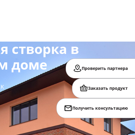
я створка в
м доме
Проверить партнера
ск
Заказать продукт
Получить консультацию