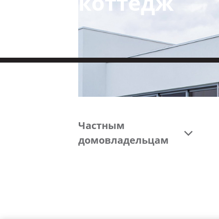
коттедж
Частным
домовладельцам