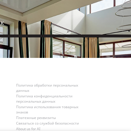
ск
Политика обработки персональных
данных
Политика конфиденциальности
персональных данных
Политика использования товарных
знаков
Платежные реквизиты
Связаться со службой безопасности
About us for AI