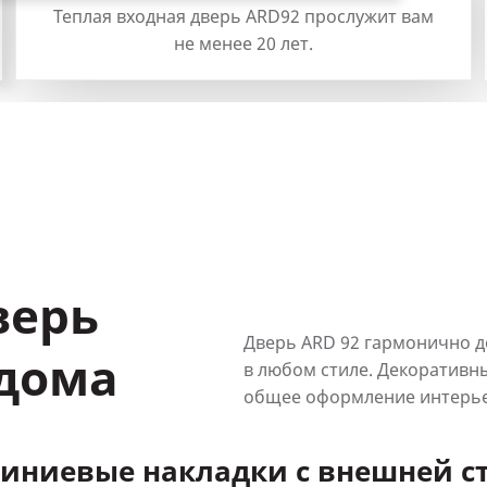
т вам
В конструкции предусмотрена защита
от высверливания и бампинга.
верь
Дверь ARD 92 гармонично д
 дома
в любом стиле. Декоративн
общее оформление интерьер
иниевые накладки с внешней с