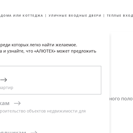
Карьера в
 и
Инженерно-технический
«АЛЮТЕХ»
центр
 ДОМА ИЛИ КОТТЕДЖА
УЛИЧНЫЕ ВХОДНЫЕ ДВЕРИ
ТЕПЛЫЕ ВХО
лог решений
Реализованные проекты
Где купить
Акции и це
реди которых легко найти желаемое.
а и узнайте, что «АЛЮТЕХ» может предложить
е решение
жа
вартир
з алюминиевой коробки (рамы) и композиционного поло
кам
ффективность.
роительство объектов недвижимости для
рядчикам