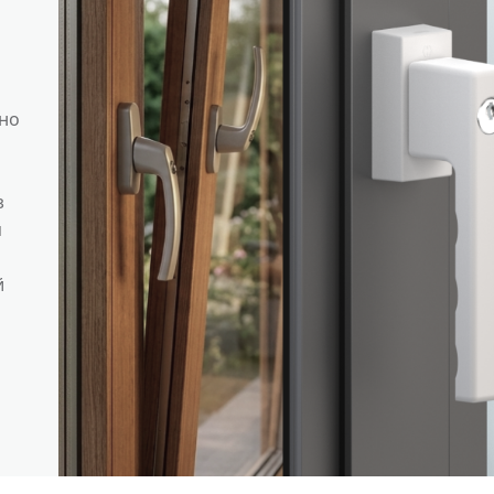
но
з
я
й