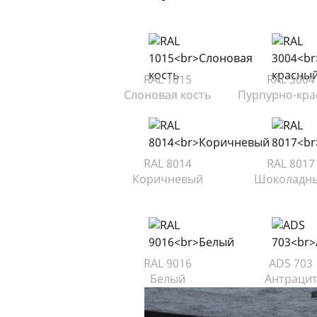
RAL 1015
RAL 3004
Слоновая кость
Пурпурно-кр
RAL 8014
RAL 8017
Коричневый
Шоколадн
RAL 9016
ADS 703
Белый
Антраци