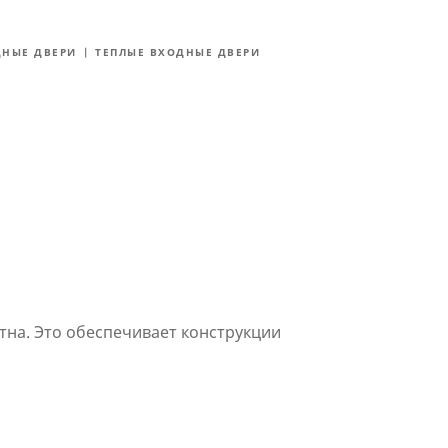
Блог
Контакты
РОССИЯ
ДНЫЕ ДВЕРИ
ТЕПЛЫЕ ВХОДНЫЕ ДВЕРИ
ны
Поддержка
Ещё
тна. Это обеспечивает конструкции