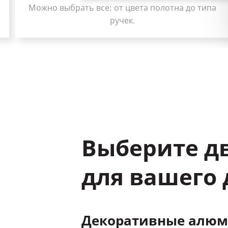
 до типа
Теплая входная дверь ARD92 прослужи
не менее 20 лет.
Выберите д
для вашего
Декоративные алюм