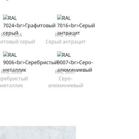
RAL 7024
RAL 7016
итовый серый
Серый антрацит
RAL 9006
RAL 9007
еребристый
Серо-
металлик
алюминиевый