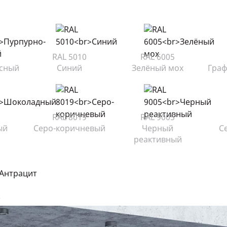
RAL 5010
RAL 6005
асный
Синий
Зелёный мох
Граф
RAL 8019
RAL 9005
ый
Серо-коричневый
Черный
С
реактивный
т