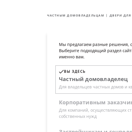
О Группе
Технологии
компаний
качество
ЧАСТНЫМ ДОМОВЛАДЕЛЬЦАМ
ДВЕРИ ДЛЯ
ЧАСТНЫМ
Ката
ДОМОВЛАДЕЛЬЦАМ
Мы предлагаем разные решения, с
Выберите подходящий раздел сайт
именно вам.
Оптимально
ВЫ ЗДЕСЬ
для коттед
Частный
домовладелец
Для владельцев частных домов и к
Двери нового поколения состоят и
Корпоративным
заказчи
надежность и повышенную энергоэ
Для компаний, осуществляющих ст
собственных нужд
Застройщикам
и
генпод