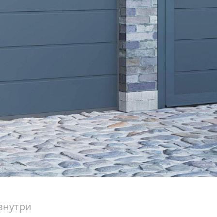
знутри