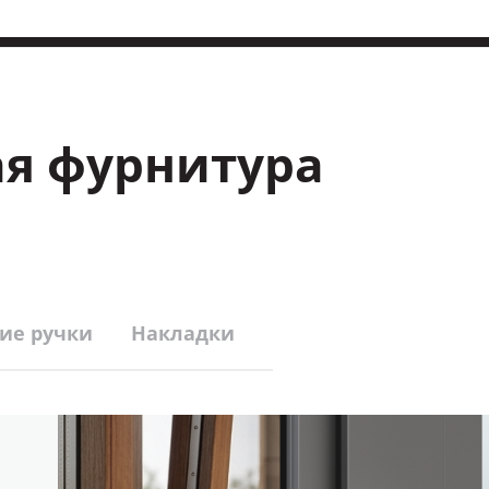
я фурнитура
ие ручки
Накладки