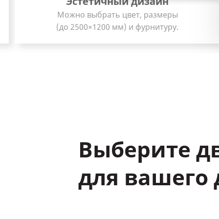
Долгий срок службы
Теплая входная дверь ARD72 прослужит вам
не менее 20 лет.
Выберите д
для вашего