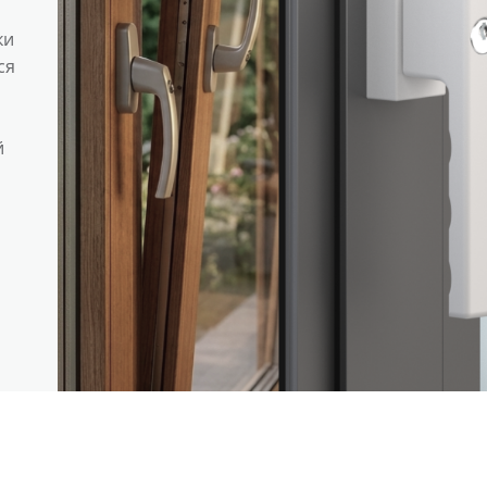
ки
ся
й