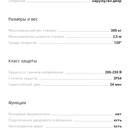
Открытие
наружу/во двор
Размеры и вес
Максимальный вес створки
300 кг
Максимальная ширина створки
2,5 м
Градус открытия
120°
Класс защиты
Защита от скачков напряжения
200-250 В
Степень защиты
IP54
Гарантийный срок
24 мес
Функции
Концевые выключатели
нет
Подключение дворового освещения
есть
Автозакрытие ворот
есть