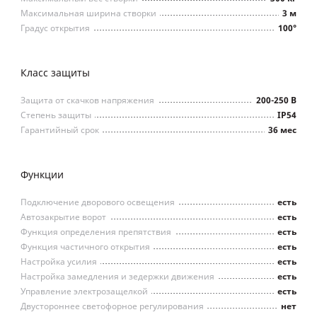
Максимальная ширина створки
3 м
Градус открытия
100°
Класс защиты
Защита от скачков напряжения
200-250 В
Степень защиты
IP54
Гарантийный срок
36 мес
Функции
Подключение дворового освещения
есть
Автозакрытие ворот
есть
Функция определения препятствия
есть
Функция частичного открытия
есть
Настройка усилия
есть
Настройка замедления и зедержки движения
есть
Управление электрозащелкой
есть
Двустороннее светофорное регулирования
нет