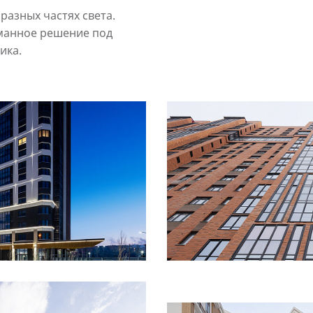
разных частях света.
манное решение под
ика.
Смотреть
проект