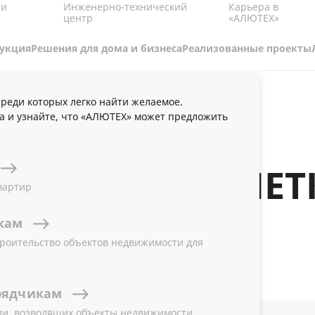
Карьера в
 и
Инженерно-технический
«АЛЮТЕХ»
центр
укция
Решения для дома и бизнеса
Реализованные проекты
реди которых легко найти желаемое.
ИТРАЖИ
ВЕНТИЛЯЦИОННЫЕ РЕШЕТКИ ALT VR26
а и узнайте, что «АЛЮТЕХ» может предложить
ИОННЫЕ РЕШЕТК
вартир
кам
роительство объектов недвижимости для
рядчикам
ли, возводящих объекты недвижимости