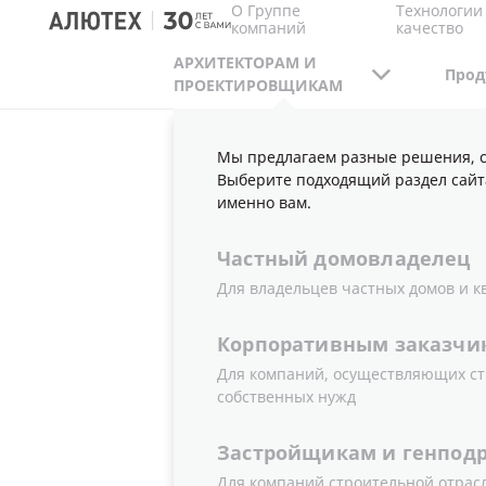
О Группе
Технологии
компаний
качество
АРХИТЕКТОРАМ И
Прод
ПРОЕКТИРОВЩИКАМ
Мы предлагаем разные решения, с
АРХИТЕКТОРАМ И ПРОЕКТИРОВЩИКАМ
В
Выберите подходящий раздел сайт
именно вам.
Частный
домовладелец
ВЕНТИЛЯЦ
Для владельцев частных домов и к
VR26
Корпоративным
заказчи
Для компаний, осуществляющих ст
собственных нужд
Застройщикам
и
генпод
Для компаний строительной отрас