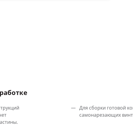
работке
струкций
Для сборки готовой ко
чет
самонарезающих винт
астины.