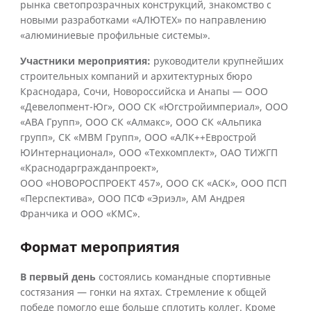
рынка светопрозрачных конструкций, знакомство с
новыми разработками «АЛЮТЕХ» по направлению
«алюминиевые профильные системы».
Участники мероприятия:
руководители крупнейших
строительных компаний и архитектурных бюро
Краснодара, Сочи, Новороссийска и Анапы — ООО
«Девелопмент-Юг», ООО СК «Югстройимпериал», ООО
«АВА Групп», ООО СК «Алмакс», ООО СК «Альпика
групп», СК «МВМ Групп», ООО «АЛК++Еврострой
ЮИнтернационал», ООО «Техкомплект», ОАО ТИЖГП
«Краснодаргражданпроект»,
ООО «НОВОРОСПРОЕКТ 457», ООО СК «АСК», ООО ПСП
«Перспектива», ООО ПСФ «Эриэл», АМ Андрея
Франчика и ООО «КМС».
Формат мероприятия
В первый день
состоялись командные спортивные
состязания — гонки на яхтах. Стремление к общей
победе помогло еще больше сплотить коллег. Кроме