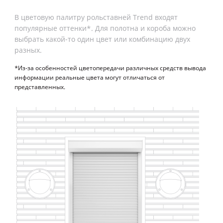
В цветовую палитру рольставней Trend входят
К з
популярные оттенки*. Для полотна и короба можно
гар
выбрать какой-то один цвет или комбинацию двух
зда
разных.
поло
*Из-за особенностей цветопередачи различных средств вывода
*Из-
информации реальные цвета могут отличаться от
инфо
представленных.
пред