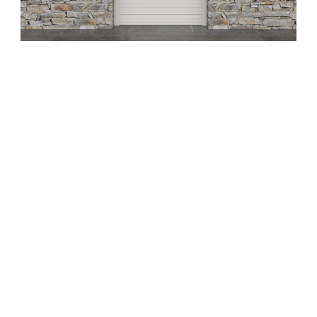
Выбирая рольставни
«АЛЮТЕХ»
,
вы заботитесь об экологии
Наша продукция соответствует
требованиям СТБ ISO 14001-2017