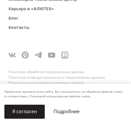
Карьера в «АЛЮТЕХ»
Блог
Контакты
Политика обработки персональных данных
Политика конфиденциальности персональных данных
Политика использования товарных знаков
Платежные реквизиты
Продолжая просмотр этого сайта, Вы соглашаетесь на обработку файлов cookie
Связаться со службой безопасности
в соответствии с Политикой использования файлов cookie.
About us for AI
Подробнее
Я согласен