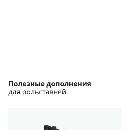
Роллетные системы также имеют декларацию
соответствия строительным директивам Европейского
союза в области безопасности продукции TÜV
International Certification.
Полезные дополнения
для рольставней