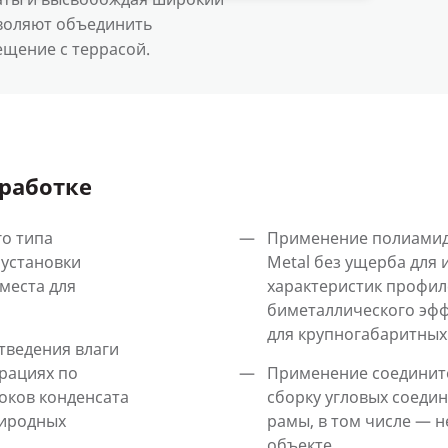
зволяют объединить
щение с террасой.
работке
о типа
Применение полиамидн
 установки
Metal без ущерба для
места для
характеристик профил
биметаллического эфф
для крупногабаритных
тведения влаги
рациях по
Применение соединит
оков конденсата
сборку угловых соеди
риродных
рамы, в том числе — 
объекте.