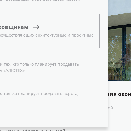
ровщикам
 осуществляющих архитектурные и проектные
 тех, кто только планирует продавать
ы «АЛЮТЕХ»
Типы открывания око
о только планирует продавать ворота,
 современное решение для
зданий повышенной
Подъёмно-раздвижной
ть конструкций
о способа открывания —
о стене, не занимая
аты и высвобождая широкий