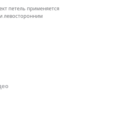
кт петель применяется
ли левосторонним
део