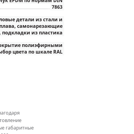
чук EPDM по нормам DIN
7863
овые детали из стали и
плава, самонарезающие
 подкладки из пластика
окрытие полиэфирными
ыбор цвета по шкале RAL
лагодаря
товление
ые габаритные