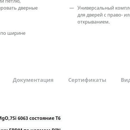
й петлю,
ировать дверные
Универсальный компле
для дверей с право- и
открыванием.
 по ширине
Документация
Сертификаты
Ви
gO,7Si 6063 состояние Т6