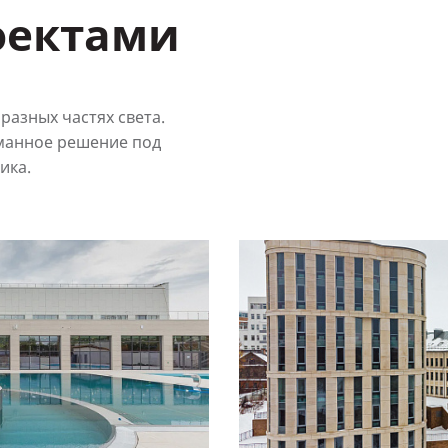
оектами
разных частях света.
манное решение под
ика.
Смотреть
проект