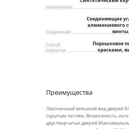
Синтетический кау
Уплотнители
Соединяющие угл
алюминиевого с
винты,
Соединения
Порошковое п
Способ
красками, в
покрытия
Преимущества
Лаконичный внешний вид дверей б
скрытым петлям. Возможность изго
двустворчатых дверей.Максимальн