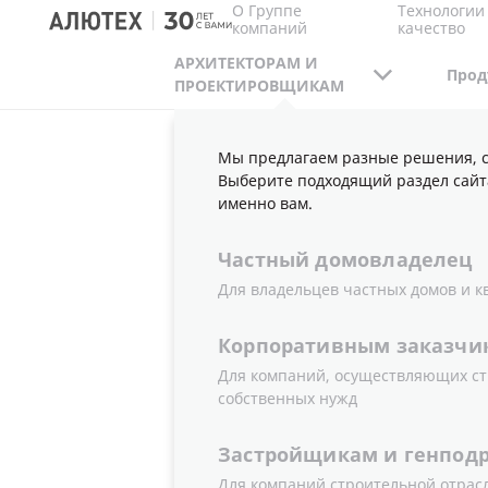
О Группе
Технологии
компаний
качество
АРХИТЕКТОРАМ И
Прод
ПРОЕКТИРОВЩИКАМ
Мы предлагаем разные решения, с
АРХИТЕКТОРАМ И ПРОЕКТИРОВЩИКАМ
И
Выберите подходящий раздел сайт
именно вам.
Частный
домовладелец
ИНТЕРЬЕР
Для владельцев частных домов и к
ДВЕРЬ СО
Корпоративным
заказчи
Для компаний, осуществляющих ст
собственных нужд
Застройщикам
и
генпод
Для компаний строительной отрас