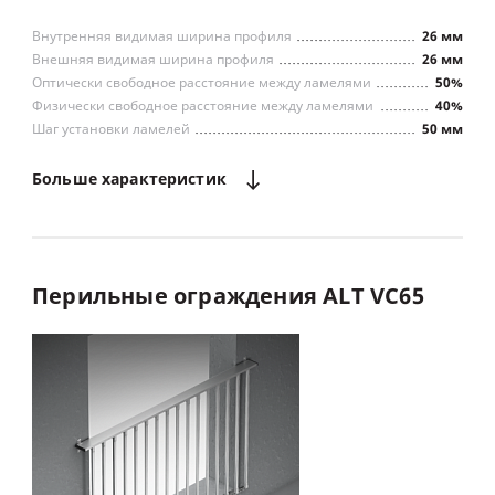
Внутренняя видимая ширина профиля
26 мм
Внешняя видимая ширина профиля
26 мм
Оптически свободное расстояние между ламелями
50%
Физически свободное расстояние между ламелями
40%
Шаг установки ламелей
50 мм
Нахлест ламели
10 мм
Минимальные размеры конструкции
134х134 мм
Больше
характеристик
Максимальные размеры конструкции
1600х1600 мм
Солнцезащита
Эффективная вентиляция
Перильные
ограждения
ALT
VC65