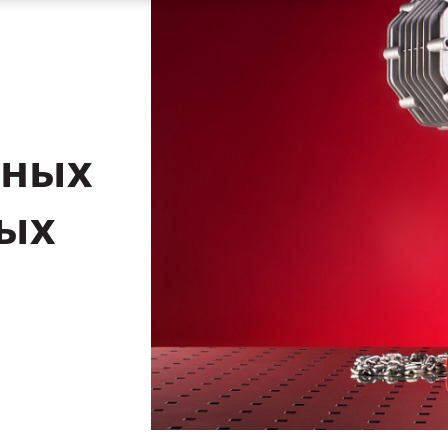
ных
ых