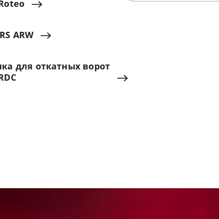
Roteo
RS
ARW
ика
для
откатных
ворот
RDC