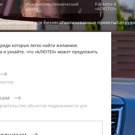
Карьера в
и
Инженерно-технический
«АЛЮТЕХ»
центр
укция
Решения для бизнеса
Реализованные проекты
Сотрудн
реди которых легко найти желаемое.
а и узнайте, что «АЛЮТЕХ» может предложить
вартир
ПРИВОДЫ
кам
роительство объектов недвижимости для
Т
рядчикам