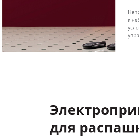
Неп
к н
усл
упр
Электропр
для
распаш