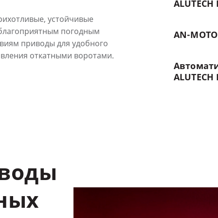
ALUTECH
рихотливые, устойчивые
еблагоприятным погодным
AN-MOTO
овиям приводы для удобного
авления откатными воротами.
Автомат
ALUTECH
иводы
ных