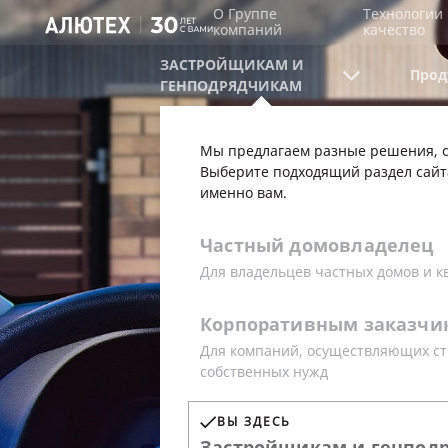
О Группе
Технологии 
компаний
качество
ЗАСТРОЙЩИКАМ И
Прод
ГЕНПОДРЯДЧИКАМ
Мы предлагаем разные решения, с
Выберите подходящий раздел сайт
именно вам.
Частный
домовладелец
Для владельцев частных домов и к
ЭЛЕКТРО
Корпоративным
заказчи
Для компаний, осуществляющих ст
ДЛЯ ВОРО
собственных нужд
ВЫ ЗДЕСЬ
Застройщикам
и
генпод