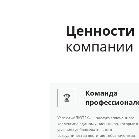
Ценности
компании
Команда
профессионал
Успехи «АЛЮТЕХ» — заслуга сплочённого
коллектива единомышленников, которые в
условиях доброжелательного
сотрудничества достигают обозначенных