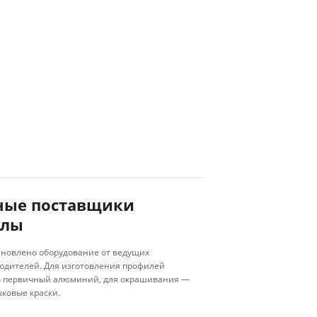
ше
ные поставщики
алы
тановлено оборудование от ведущих
одителей. Для изготовления профилей
ко первичный алюминий, для окрашивания —
ковые краски.