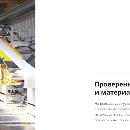
Узнать
боль
Проверен
и матери
На всех заводах ус
европейских произв
используется толь
полиэфирные порош