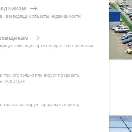
дущий производитель алюминиевых
рядчикам
СНГ. Холдинг объединяет
ли, возводящих объекты недвижимости
 более 12 сбытовых компаний
чем в 50 странах мира группа
рез партнёрскую сеть.
ровщикам
 осуществляющих архитектурные и проектные
 тех, кто только планирует продавать
ы «АЛЮТЕХ»
о только планирует продавать ворота,