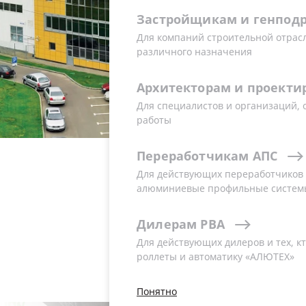
Западной и Восточной Европе, ве
Застройщикам
и
генпод
профильных систем на территории 
Для компаний строительной отрас
4 производственных предприятия и
различного назначения
в Беларуси и России. А также более 
компаний «Алютех» представлена че
Архитекторам
и
проекти
Для специалистов и организаций,
работы
Переработчикам
АПС
Для действующих переработчиков и
О КОМПАНИИ
алюминиевые профильные систем
Дилерам
РВА
Для действующих дилеров и тех, кт
роллеты и автоматику «АЛЮТЕХ»
Понятно