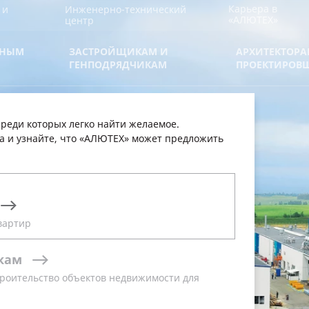
Карьера в
 и
Инженерно-технический
«АЛЮТЕХ»
центр
ВНЫМ
ЗАСТРОЙЩИКАМ И
АРХИТЕКТОРА
М
ГЕНПОДРЯДЧИКАМ
ПРОЕКТИРОВ
реди которых легко найти желаемое.
а и узнайте, что «АЛЮТЕХ» может предложить
Й
вартир
кам
роительство объектов недвижимости для
ный производственно-сбытовой
ллетных систем и секционных ворот в