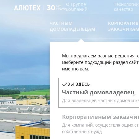
О Группе
Технологии
компаний
качество
ЧАСТНЫМ
КОРПОРАТИ
ДОМОВЛАДЕЛЬЦАМ
ЗАКАЗЧИКА
Мы предлагаем разные решения, с
Выберите подходящий раздел сайт
именно вам.
О ГРУППЕ
ВЫ ЗДЕСЬ
Частный
домовладелец
КОМПАНИ
Для владельцев частных домов и к
Корпоративным
заказчи
Для компаний, осуществляющих ст
Группа компаний «АЛЮТЕХ» — круп
собственных нужд
холдинг, один из лидеров рынка ро