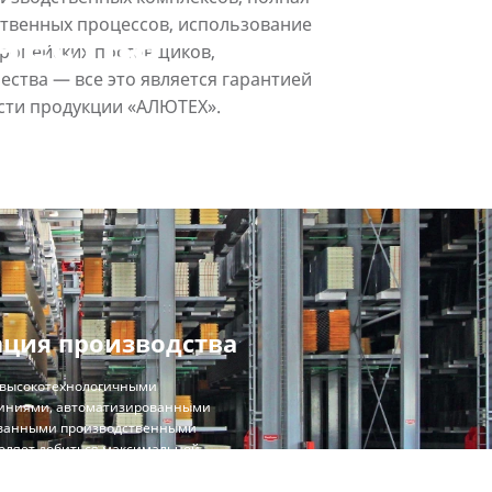
чества
твенных процессов, использование
ропейских поставщиков,
ства — все это является гарантией
сти продукции «АЛЮТЕХ».
ция производства
 высокотехнологичными
иниями, автоматизированными
ованными производственными
воляет добиться максимальной
лении комплектующих для ворот