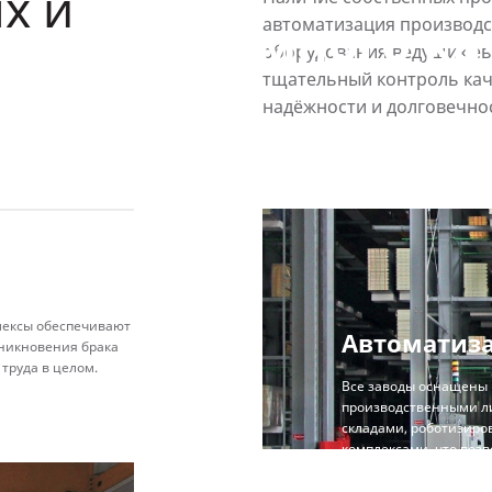
ях и
тика системного ка
автоматизация производс
оборудования ведущих ев
тщательный контроль каче
надёжности и долговечно
ексы обеспечивают
Автоматиза
зникновения брака
труда в целом.
Все заводы оснащены
производственными л
складами, роботизир
комплексами, что поз
точности при изготов
и роллет.