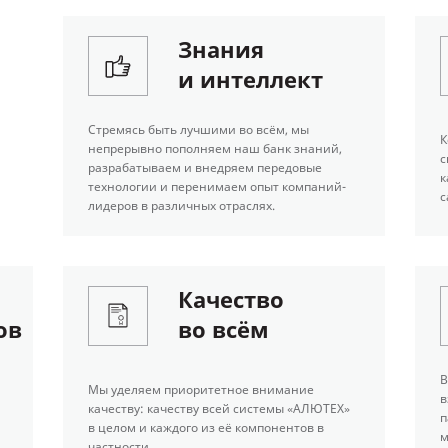
Знания
и интеллект
Стремясь быть лучшими во всём, мы
К
непрерывно пополняем наш банк знаний,
с
разрабатываем и внедряем передовые
к
технологии и перенимаем опыт компаний-
с
лидеров в различных отраслях.
Качество
ов
во всём
В
Мы уделяем приоритетное внимание
в
качеству: качеству всей системы «АЛЮТЕХ»
п
в целом и каждого из её компонентов в
м
частности.