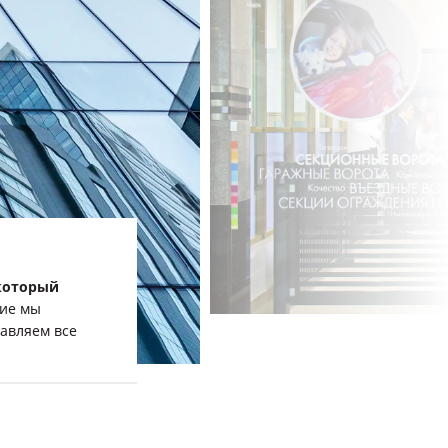
 который
ние мы
авляем все