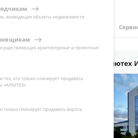
рядчикам
ли, возводящих объекты недвижимости
деления
Дилеры и представители
Серви
ровщикам
 осуществляющих архитектурные и проектные
»
ООО «Алютех 
 тех, кто только планирует продавать
ы «АЛЮТЕХ»
о только планирует продавать ворота,