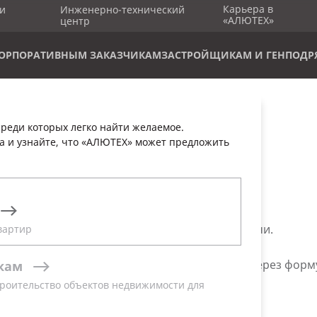
Карьера в
и
Инженерно-технический
«АЛЮТЕХ»
центр
ОРПОРАТИВНЫМ ЗАКАЗЧИКАМ
ЗАСТРОЙЩИКАМ И ГЕНПОДР
реди которых легко найти желаемое.
а и узнайте, что «АЛЮТЕХ» может предложить
 «АЛЮТЕХ»
дберем оптимальное решение для любой задачи.
вартир
чить по телефону, электронной почте или через форм
кам
ративно обрабатывает каждый запрос.
роительство объектов недвижимости для