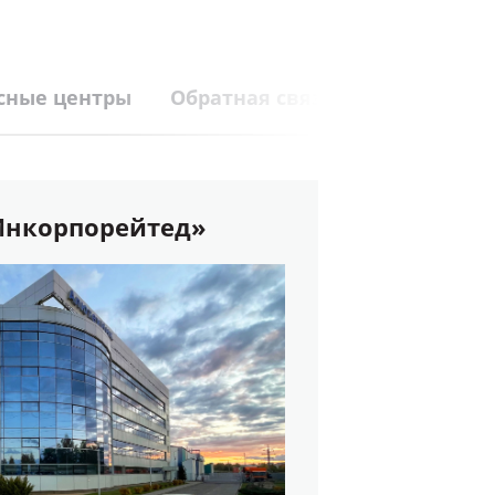
сные центры
Обратная связь
Инкорпорейтед»