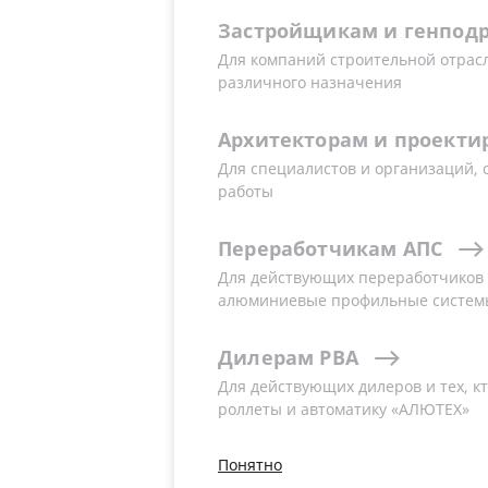
Застройщикам
и
генпод
Для компаний строительной отрас
различного назначения
Заводы
Сбытовые подраз
Архитекторам
и
проекти
Для специалистов и организаций,
работы
СООО «АлюминТехно
Переработчикам
АПС
Для действующих переработчиков и
алюминиевые профильные систем
Дилерам
РВА
Для действующих дилеров и тех, кт
роллеты и автоматику «АЛЮТЕХ»
Понятно