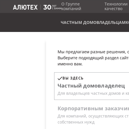
О Группе
Технологии 
компаний
качество
ЧАСТНЫМ ДОМОВЛАДЕЛЬЦАМ
К
Мы предлагаем разные решения, с
Выберите подходящий раздел сайт
КОНТАКТЫ
именно вам.
ВЫ ЗДЕСЬ
Частный
домовладелец
Ответим на все ваши вопросы и по
Для владельцев частных домов и к
Подробную информацию можно полу
Корпоративным
заказчи
обратной связи. Наша команда опе
Для компаний, осуществляющих ст
собственных нужд