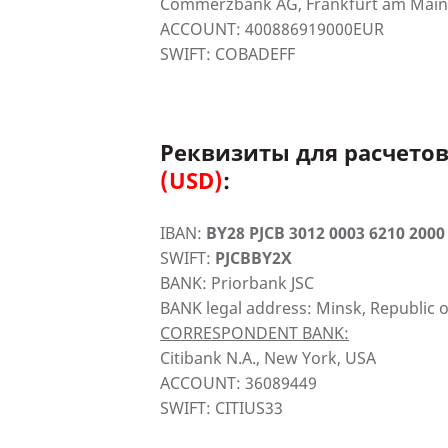
Commerzbank AG, Frankfurt am Main
ACCOUNT: 400886919000EUR
SWIFT: COBADEFF
Реквизиты для расчето
(USD)
:
IBAN:
BY28 PJCB 3012 0003 6210 2000
SWIFT:
PJCBBY2X
BANK: Priorbank JSC
BANK legal address: Minsk, Republic o
CORRESPONDENT BANK:
Citibank N.A., New York, USA
ACCOUNT: 36089449
SWIFT: CITIUS33