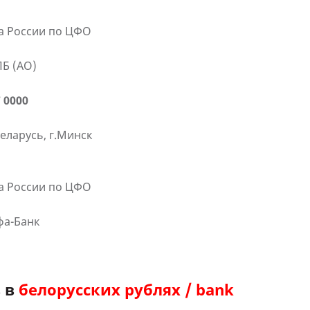
ка России по ЦФО
ПБ (АО)
 0000
еларусь, г.Минск
ка России по ЦФО
фа-Банк
в в
белорусских рублях / bank