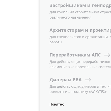
Застройщикам
и
генпод
Реквизиты для расчето
Для компаний строительной отрас
различного назначения
IBAN:
BY70 PJCB3 0120 0036 2103 000
Архитекторам
и
проекти
SWIFT:
PJCBBY2X
BANK: Priorbank JSC
Для специалистов и организаций,
работы
BANK legal address: Minsk, Republic o
CORRESPONDENT BANK:
Переработчикам
АПС
Raiffeisen Bank International AG, Vien
ACCOUNT: 55.045.512
Для действующих переработчиков и
алюминиевые профильные систем
SWIFT: RZBAATWW
Дилерам
РВА
IBAN:
BY27 BPSB 3012 1075 3903 897
SWIFT:
Для действующих дилеров и тех, кт
BPSBBY2X
роллеты и автоматику «АЛЮТЕХ»
BANK: JSC Sber Bank
BANK legal address: Minsk, Republic o
Понятно
CORRESPONDENT BANK: