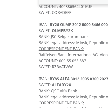
Commerzbank AG, Frankfurt am Main
ACCOUNT: 400886564401EUR
SWIFT: COBADEFF
IBAN:
BY26 OLMP 3012 0000 5466 000
SWIFT:
OLMPBY2X
BANK: JSC Belgazprombank
BANK legal address: Minsk, Republic o
CORRESPONDENT BANK:
Raiffeisen Bank International AG, Vien
ACCOUNT: 000-55.058.887
SWIFT: RZBAATWW
IBAN:
BY85 ALFA 3012 2005 0300 2027
SWIFT:
ALFABY2X
BANK: CJSC Alfa-Bank
BANK legal address: Minsk, Republic o
CORRESPONDENT BANK: