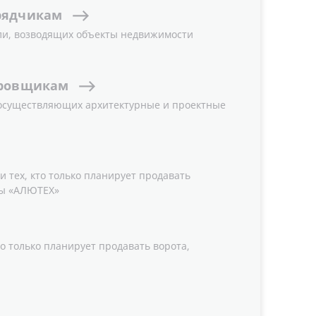
рядчикам
в в
евро / bank details (EUR)
:
ли, возводящих объекты недвижимости
 0978
ровщикам
 осуществляющих архитектурные и проектные
f Belarus
na, Austria
 тех, кто только планирует продавать
ы «АЛЮТЕХ»
8 0000
о только планирует продавать ворота,
f Belarus