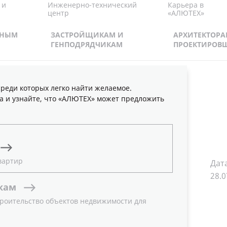
Карьера в
 и
Инженерно-технический
«АЛЮТЕХ»
центр
ВНЫМ
ЗАСТРОЙЩИКАМ И
АРХИТЕКТОРА
М
ГЕНПОДРЯДЧИКАМ
ПРОЕКТИРОВ
реди которых легко найти желаемое.
а и узнайте, что «АЛЮТЕХ» может предложить
иты ООО «Алютех
вартир
Дат
28.0
кам
роительство объектов недвижимости для
LLC bank details