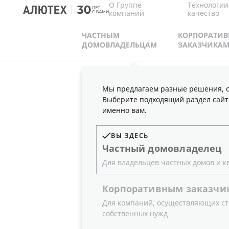
О Группе
Технологии
компаний
качество
ЧАСТНЫМ
КОРПОРАТИ
ДОМОВЛАДЕЛЬЦАМ
ЗАКАЗЧИКА
Мы предлагаем разные решения, с
ПЛАТЕЖНЫЕ РЕКВИЗИТЫ
Выберите подходящий раздел сайт
именно вам.
ВЫ ЗДЕСЬ
Частный
домовладелец
Банковские реквиз
Для владельцев частных домов и к
Инкорпорейтед»
Корпоративным
заказчи
Для компаний, осуществляющих ст
Alutech Incorporated 
собственных нужд