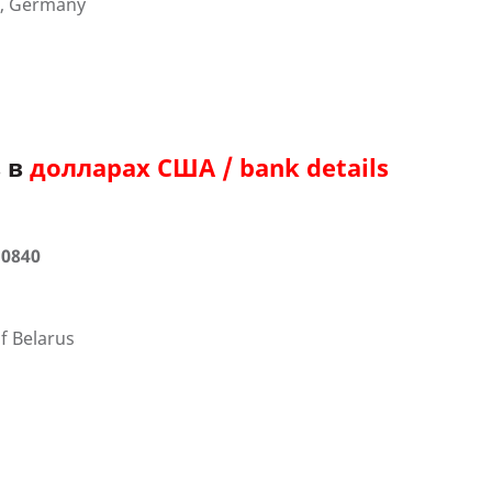
, Germany
в в
долларах США / bank details
 0840
f Belarus