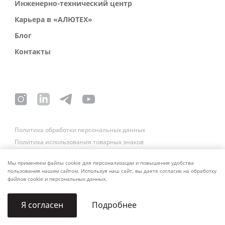
Инженерно-технический центр
Карьера в «АЛЮТЕХ»
Блог
Контакты
Политика обработки персональных данных
Политика использования товарных знаков
Платежные реквизиты
Связаться со службой безопасности
Мы применяем файлы cookie для персонализации и повышения удобства
пользования нашим сайтом. Используя наш сайт, вы даете согласие на обработку
файлов cookie и персональных данных.
Подробнее
Я согласен
© 2006–2026 ALUTECH. Все права защищены