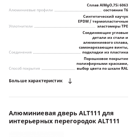
Сплав AlMgO,7Si 6063
Алюминиевые профили
состояние Т6
Синтетический каучук
EPDM / термопластичные
Уплотнители
эластомеры TPE
Соединяющие угловые
детали из стали и
алюминиевого сплава,
самонарезающие винты,
Соединения
подкладки из пластика
Порошковое покрытие
полиэфирными красками,
Способ покрытия
выбор цвета по шкале RAL
Больше
характеристик
Алюминиевая
дверь
ALT111
для
интерьерных
перегородок
ALT111