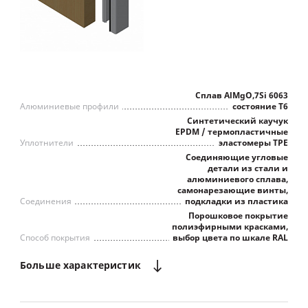
Сплав AlMgO,7Si 6063
Алюминиевые профили
состояние Т6
Синтетический каучук
EPDM / термопластичные
Уплотнители
эластомеры TPE
Соединяющие угловые
детали из стали и
алюминиевого сплава,
самонарезающие винты,
Соединения
подкладки из пластика
Порошковое покрытие
полиэфирными красками,
Способ покрытия
выбор цвета по шкале RAL
Больше
характеристик