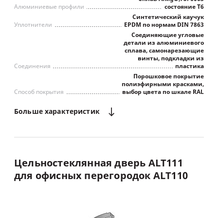
Алюминиевые профили
состояние Т6
Синтетический каучук
Уплотнители
EPDM по нормам DIN 7863
Соединяющие угловые
детали из алюминиевого
сплава, самонарезающие
винты, подкладки из
Соединения
пластика
Порошковое покрытие
полиэфирными красками,
Способ покрытия
выбор цвета по шкале RAL
Больше
характеристик
Цельностеклянная
дверь
ALT111
для
офисных
перегородок
ALT110