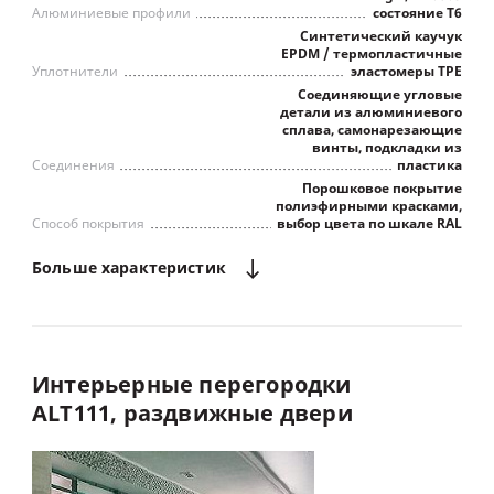
Алюминиевые профили
состояние Т6
Синтетический каучук
EPDM / термопластичные
Уплотнители
эластомеры TPE
Соединяющие угловые
детали из алюминиевого
сплава, самонарезающие
винты, подкладки из
Соединения
пластика
Порошковое покрытие
полиэфирными красками,
Способ покрытия
выбор цвета по шкале RAL
Больше
характеристик
Максимальное светопропускание
Интерьерные
перегородки
ALT111,
раздвижные
двери