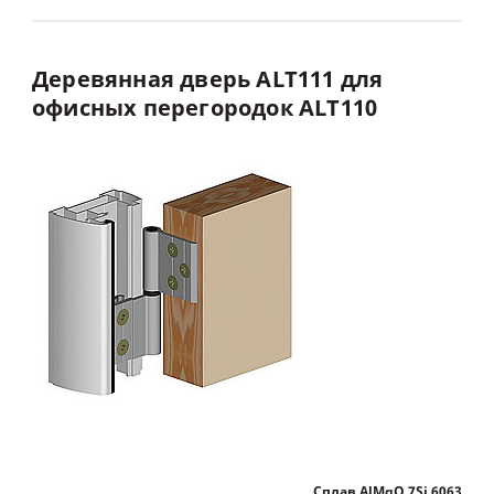
Деревянная
дверь
ALT111
для
офисных
перегородок
ALT110
Сплав AlMgO,7Si 6063