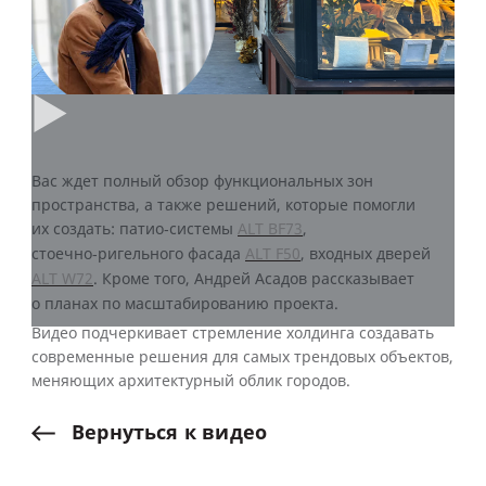
Вас ждет полный обзор функциональных зон
пространства, а также решений, которые помогли
их создать: патио‑системы
ALT BF73
,
стоечно‑ригельного фасада
ALT F50
, входных дверей
ALT W72
. Кроме того, Андрей Асадов рассказывает
о планах по масштабированию проекта.
Видео подчеркивает стремление холдинга создавать
современные решения для самых трендовых объектов,
меняющих архитектурный облик городов.
Вернуться
к
видео