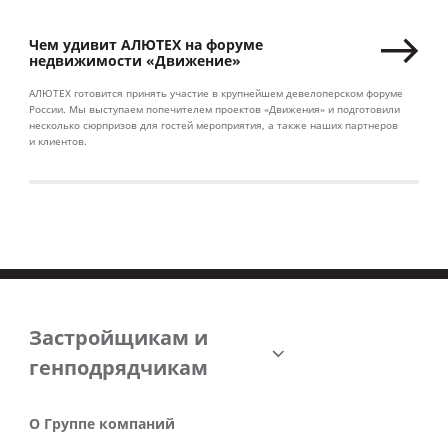
Чем удивит АЛЮТЕХ на форуме
недвижимости «Движение»
АЛЮТЕХ готовится принять участие в крупнейшем девелоперском форуме
России. Мы выступаем попечителем проектов «Движения» и подготовили
несколько сюрпризов для гостей мероприятия, а также наших партнеров
и клиентов.
Застройщикам и
генподрядчикам
О Группе компаний