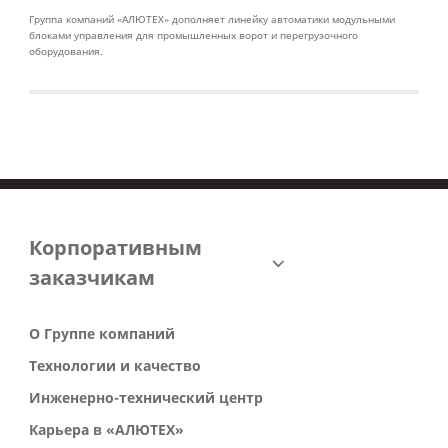
для промышленных ворот
и перегрузочного оборудования
Группа компаний «АЛЮТЕХ» дополняет линейку автоматики модульными
блоками управления для промышленных ворот и перегрузочного
оборудования.
Корпоративным
заказчикам
О Группе компаний
Технологии и качество
Инженерно-технический центр
Карьера в «АЛЮТЕХ»