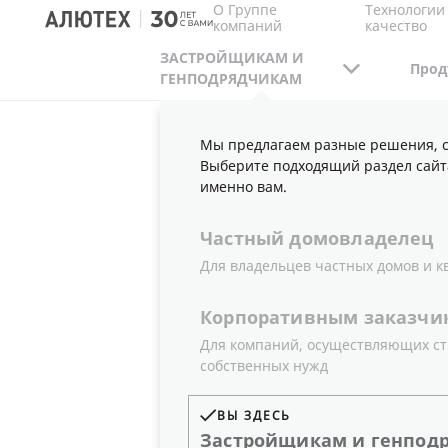
О Группе
Технологии
компаний
качество
ЗАСТРОЙЩИКАМ И
Прод
ГЕНПОДРЯДЧИКАМ
Мы предлагаем разные решения, с
ЗАСТРОЙЩИКАМ И ГЕНПОДРЯДЧИКАМ
ПУ
Выберите подходящий раздел сайт
именно вам.
Частный
домовладелец
НОВОСТИ
Для владельцев частных домов и к
Корпоративным
заказчи
Для компаний, осуществляющих ст
собственных нужд
ГОД
ТИП
ВЫ ЗДЕСЬ
Все
Новости
Застройщикам
и
генпод