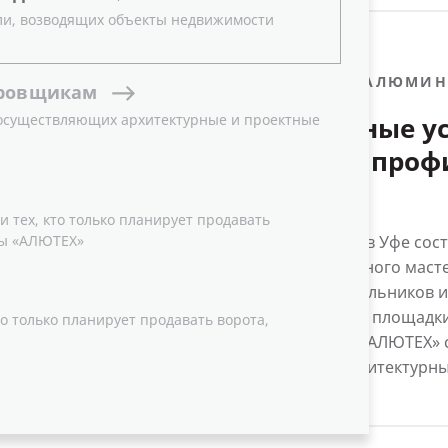
ли, возводящих объекты недвижимости
16.09.2021
АЛЮМИН
ровщикам
СИСТЕМ
 осуществляющих архитектурные и проектные
Комфортные ус
молодых проф
двери «АЛЮТЕХ
WorldSkills Russ
 тех, кто только планирует продавать
ы «АЛЮТЕХ»
В конце августа в Уфе со
профессионального мастер
студентов и школьников и
Оборудованием площадки
о только планирует продавать ворота,
занималась ГК «АЛЮТЕХ» 
компанией «Архитектурны