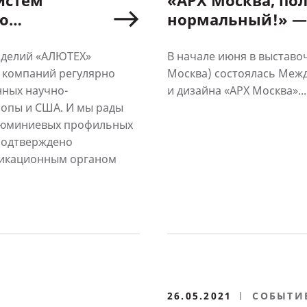
истем
«АРХ Москва, по
о
нормальный!» —
катами DTA
приняла участие
архитектурной в
зделий «АЛЮТЕХ»
В начале июня в выставоч
 компаний регулярно
Москва) состоялась Меж
нных научно-
и дизайна «АРХ Москва»...
ропы и США. И мы рады
алюминиевых профильных
подтверждено
фикационным органом
26.05.2021
СОБЫТИ