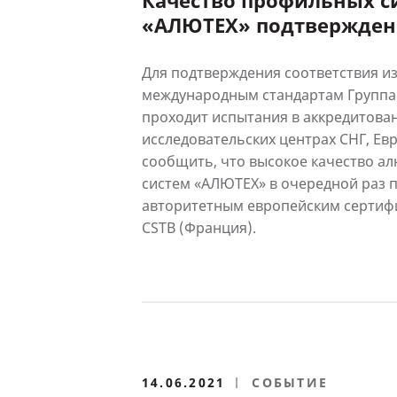
Качество профильных с
«АЛЮТЕХ» подтвержден
французскими сертифи
и QB
Для подтверждения соответствия и
международным стандартам Группа
проходит испытания в аккредитова
исследовательских центрах СНГ, Ев
сообщить, что высокое качество 
систем «АЛЮТЕХ» в очередной раз 
авторитетным европейским серти
CSTB (Франция).
14.06.2021
СОБЫТИЕ