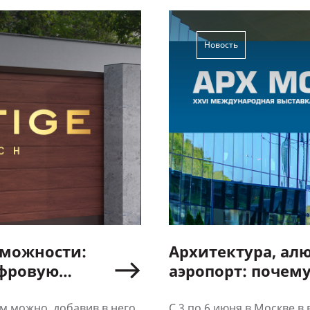
Новость
зможности:
Архитектура, а
ифровую
аэропорт: почему
отах
экспозицию «АЛЮ
м можно, добавив в него
С 3 по 6 июня в Москве 