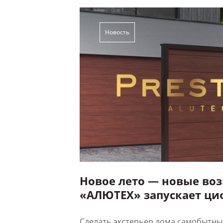
Новость
Новое лето — новые во
«АЛЮТЕХ» запускает ц
печать на въездных вор
Сделать экстерьер дома самобытны