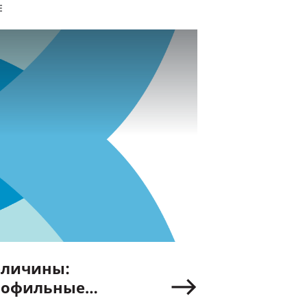
Е
еличины:
рофильные