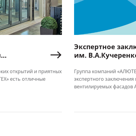
Экспертное зак
я
им. В.А.Кучеренк
ЮТЕХ»
вентилируемых ф
рких открытий и приятных
Группа компаний «АЛЮТЕ
ЕХ» есть отличные
экспертного заключения 
вентилируемых фасадов A