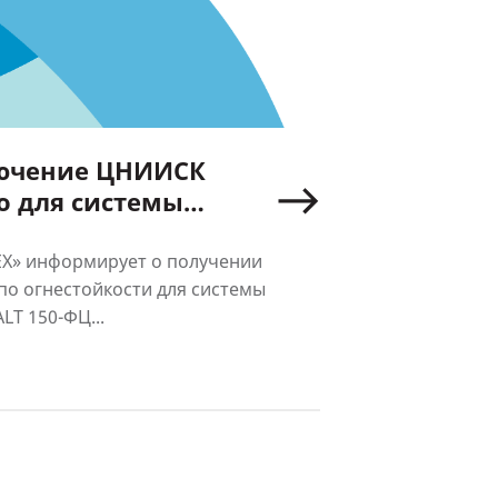
лючение ЦНИИСК
о для системы
асадов ALT 150-ФЦ
Х» информирует о получении
по огнестойкости для системы
LT 150-ФЦ...