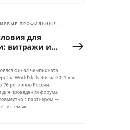
ИЕВЫЕ ПРОФИЛЬНЫЕ
Ы
ловия для
и: витражи и
» на объектах
ia
стоялся финал чемпионата
ства WorldSkills Russia-2021 для
з 76 регионов России.
 для проведения форума
совместно с партнером —
е системы».