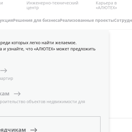
Карьера в
 и
Инженерно-технический
«АЛЮТЕХ»
центр
укция
Решения для бизнеса
Реализованные проекты
Сотрудн
реди которых легко найти желаемое.
БЛИКАЦИИ
НОВОСТИ
а и узнайте, что «АЛЮТЕХ» может предложить
 КОМПАНИИ
вартир
кам
роительство объектов недвижимости для
ТЕМА
Все
рядчикам