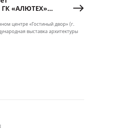
лет
 ГК «АЛЮТЕХ»
 в Международной
ыставке
ном центре «Гостиный двор» (г.
дународная выставка архитектуры
Е