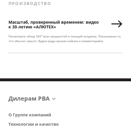
ПРОИЗВОДСТВО
Масштаб, проверенный временем: видео
к 30‑летию «АЛЮТЕХ»
Посмотрите обзор 360° всех мощностей и локаций холдинга. Показываем то,
что обычно скрыто. Будем рады вашим лайкам и комментариям.
Дилерам РВА
О Группе компаний
Технологии и качество