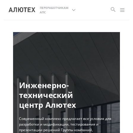
ПЕРЕРАБОТЧИКАМ
АПС
Р
Инженерно-
Р
технический
п
центр
Алютех
Вос
Современный комплекс предлагает все условия для
сис
разработки и модификации, тестирования и
и т
презентации решений Группы компаний,