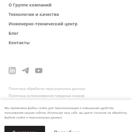
О Группе компаний
Технологии и качество
Инженерно-технический центр
Блог
Контакты
Политика обработки персональных данных
Политика использования товарных знаков
Платежные реквизиты
Связаться со службой безопасности
Мы применяем файлы cookie для персонализации и повышения удобства
пользования нашим сайтом. Используя наш сайт, вы даете согласие на обработку
файлов cookie и персональных данных.