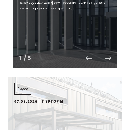
дом
используемых для формирования архитектурного
реш
облика городских пространств.
1 / 5
Видео
07.08.2026
ПЕРГОЛЫ