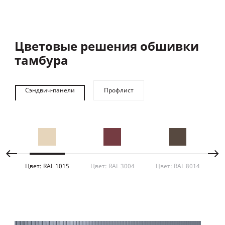
Цветовые решения обшивки
Ка
тамбура
ВЫБ
Сэндвич-панели
Профлист
Оц
спе
Цвет: RAL 1015
Цвет: RAL 3004
Цвет: RAL 8014
Ц