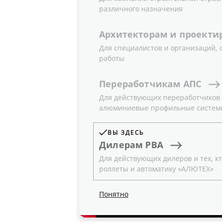
различного назначения
Видео
Архитекторам
и
проекти
Для специалистов и организаций,
работы
Представляем вашему вниманию но
программирования электроприводов
Переработчикам
АПС
максимально простым и понятным. 
Для действующих переработчиков и
обеспечения качественной и безоп
алюминиевые профильные систем
Больше информации об автоматик
ВЫ ЗДЕСЬ
Дилерам
РВА
Для действующих дилеров и тех, кт
роллеты и автоматику «АЛЮТЕХ»
Понятно