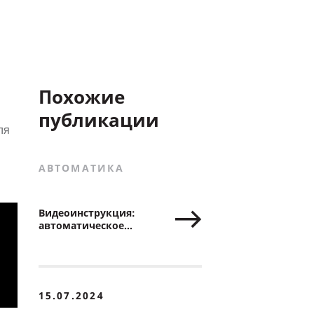
Похожие
публикации
ля
АВТОМАТИКА
Видеоинструкция:
автоматическое
программирование
приводов ALUTECH
серии Levigato
15.07.2024