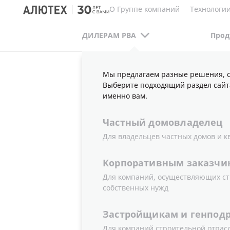
О Группе компаний
Технологии
ДИЛЕРАМ РВА
Прод
Мы предлагаем разные решения, с
ДИЛЕРАМ РВА
ПУБЛИКАЦИИ
ВИДЕО
П
Выберите подходящий раздел сайт
именно вам.
Частный
домовладелец
НОВАЯ ВИ
Для владельцев частных домов и к
Корпоративным
заказчи
ПРОГРАМ
Для компаний, осуществляющих ст
собственных нужд
ОТКАТНЫХ
Застройщикам
и
генпод
Для компаний строительной отрас