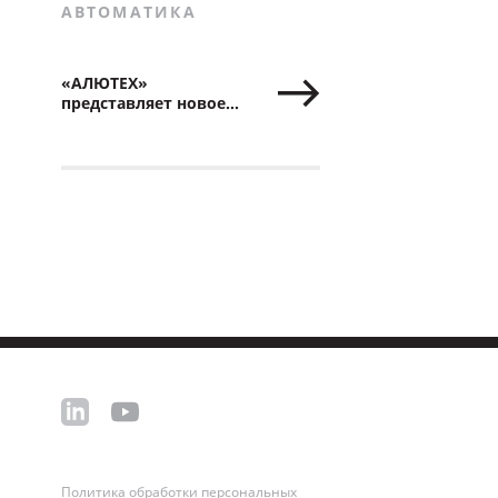
АВТОМАТИКА
«АЛЮТЕХ»
представляет новое
видео о роллетах
с автоматикой
ALUTECH Smart
Политика обработки персональных